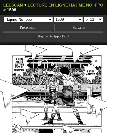
LELSCAN
>
LECTURE EN LIGNE HAJIME NO IPPO
>
1509
Précédente
Suivante
Hajime No Ippo 1510