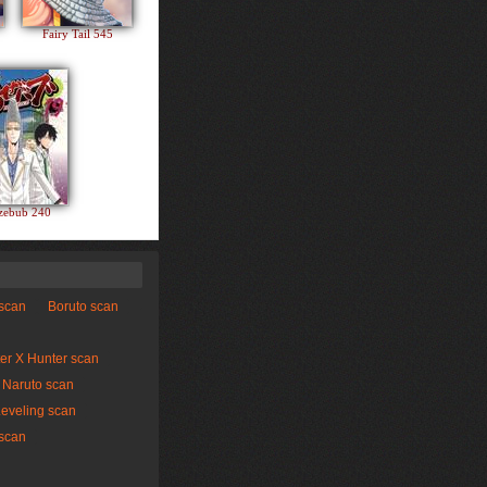
Fairy Tail 545
zebub 240
 scan
Boruto scan
er X Hunter scan
Naruto scan
Leveling scan
scan