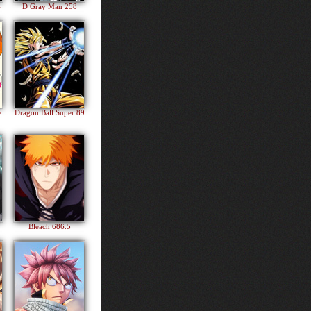
4
D Gray Man 258
e
Dragon Ball Super 89
Bleach 686.5