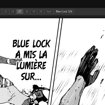
15
16
17
18
19
20
Suiv
Blue Lock 324