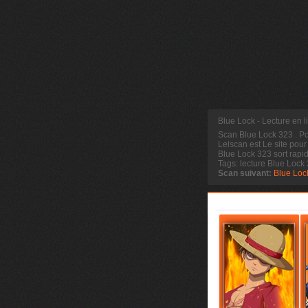
Blue Lock - Lecture en 
Scan Blue Lock 323
. P
Lelscan est Le site pour
Blue Lock 323 sort rapi
Tags: lecture Blue Lock
Scan suivant:
Blue Loc