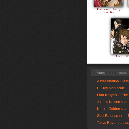
The Seven Deadly
Sins 347
Gantz 3
Vous aimerez aussi
Assassination Clas
D Gray Man scan
Four Knights Of The
Jujutsu Kaisen scan
Naruto Gaiden scan
Soul Eater scan
Tokyo Revengers s