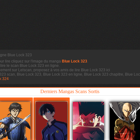
ligne Blue Lock 323
our lire cliquez sur l'image du manga
Blue Lock 323
.
 lire le scan
Blue Lock 323 en ligne.
dement sur Lelscan, proposez à vos amis de lire Blue Lock 323 ici
 323 scan, Blue Lock 323, Blue Lock 323 en ligne, Blue Lock 323 chapitre, Blue L
k 324
Derniers Mangas Scans Sortis