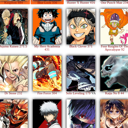
Kingdom 884
Blue Lock 356
Hunter X Hunter 416
One Punch Man 23
Jujutsu Kaisen 271.5
My Hero Academia
Black Clover 371
Four Knights Of Th
431
Apocalypse 92
Dr Stone 232
Fire Force 304
Solo Leveling 179
VA
Kaiju No 8 44