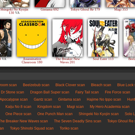
Shingeki No Kyojin
Gintama 692
Tokyo Ghoul Re 179
Magi 353
130
VA
83
VA
Assassination
The Breaker New
Soul Eater 113
Beel
Classroom 180
Waves 201
sroom scan
Beelzebub scan
Black Clover scan
Bleach scan
Blue Lock
Dr Stone scan
Dragon Ball Super scan
Fairy Tail scan
Fire Force scan
 Apocalypse scan
Gantz scan
Gintama scan
Hajime No Ippo scan
Hunt
Kaiju No 8 scan
Kingdom scan
Magi scan
My Hero Academia scan
One Piece scan
One Punch Man scan
Shingeki No Kyojin scan
Solo 
The Breaker New Waves scan
The Seven Deadly Sins scan
Tokyo Ghoul Re 
can
Tokyo Shinobi Squad scan
Toriko scan