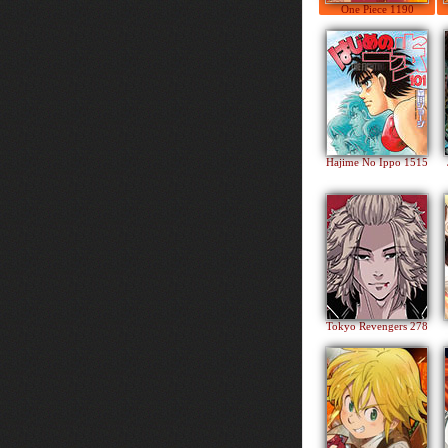
One Piece 1190
Hajime No Ippo 1515
Tokyo Revengers 278