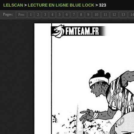
LELSCAN
>
LECTURE EN LIGNE BLUE LOCK
>
323
Pages:
Prec
1
2
3
4
5
6
7
8
9
10
11
12
13
14