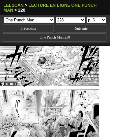
LELSCAN
>
LECTURE EN LIGNE ONE PUNCH
MAN
>
228
Précédente
Suivante
One Punch Man 230