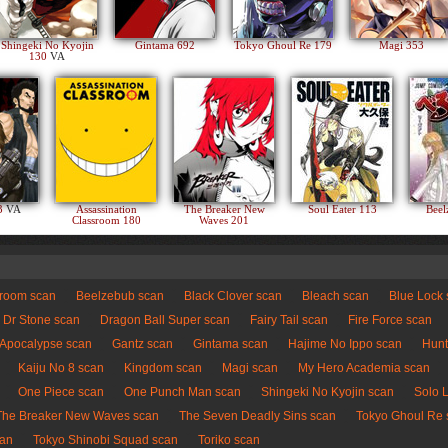
Shingeki No Kyojin
Gintama 692
Tokyo Ghoul Re 179
Magi 353
130
VA
83
VA
Assassination
The Breaker New
Soul Eater 113
Beel
Classroom 180
Waves 201
sroom scan
Beelzebub scan
Black Clover scan
Bleach scan
Blue Lock
Dr Stone scan
Dragon Ball Super scan
Fairy Tail scan
Fire Force scan
 Apocalypse scan
Gantz scan
Gintama scan
Hajime No Ippo scan
Hunt
Kaiju No 8 scan
Kingdom scan
Magi scan
My Hero Academia scan
One Piece scan
One Punch Man scan
Shingeki No Kyojin scan
Solo 
The Breaker New Waves scan
The Seven Deadly Sins scan
Tokyo Ghoul Re 
can
Tokyo Shinobi Squad scan
Toriko scan