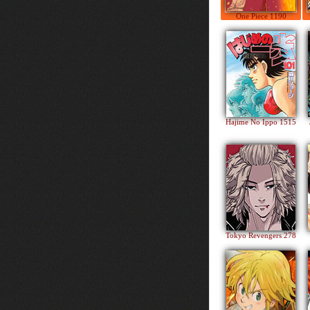
One Piece 1190
Hajime No Ippo 1515
Tokyo Revengers 278