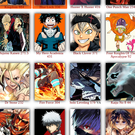
Kingdom 884
Blue Lock 356
Hunter X Hunter 416
One Punch Man 23
Jujutsu Kaisen 271.5
My Hero Academia
Black Clover 371
Four Knights Of Th
431
Apocalypse 92
Dr Stone 232
Fire Force 304
Solo Leveling 179
VA
Kaiju No 8 44