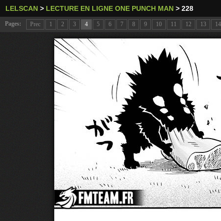
LELSCAN
>
LECTURE EN LIGNE ONE PUNCH MAN
>
228
Pages:
Prec
1
2
3
4
5
6
7
8
9
10
11
12
13
14