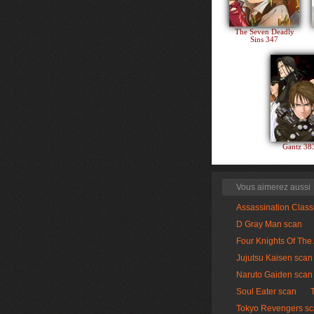
The Seven Deadly
Sins 347
Gantz 3
Vous aimerez aussi
Assassination Clas
D Gray Man scan
Four Knights Of The
Jujutsu Kaisen scan
Naruto Gaiden scan
Soul Eater scan
Tokyo Revengers s