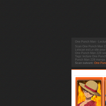
One Punch Man - Lectu
Scan One Punch Man 
Lelscan est Le site pour
One Punch Man 228 sort
Tags: lecture One Punc
Punch Man 228 manga 
Scan suivant:
One Pun