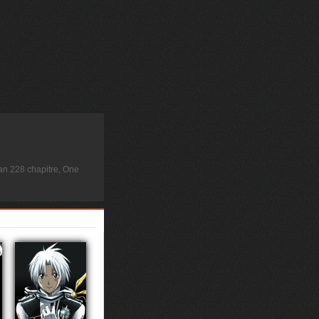
n 228 chapitre, One