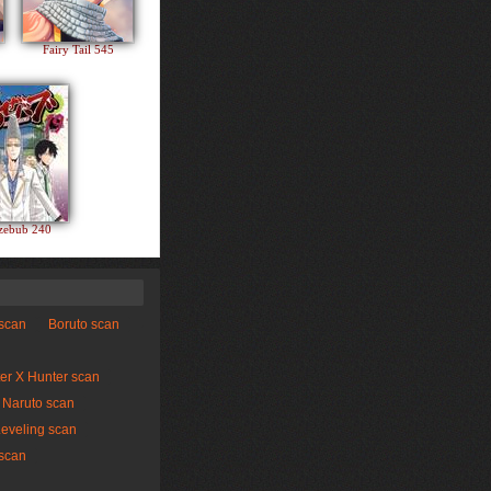
Fairy Tail 545
zebub 240
 scan
Boruto scan
er X Hunter scan
Naruto scan
Leveling scan
scan