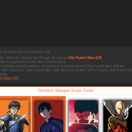
re en ligne One Punch Man 228
228
. Pour lire cliquez sur l'image du manga
One Punch Man 228
.
 lire le scan
One Punch Man 228 en ligne.
 rapidement sur Lelscan, proposez à vos amis de lire One Punch Man 228 ici
h Man 228 scan, One Punch Man 228, One Punch Man 228 en ligne, One Punch Ma
scan
ch Man 230
Derniers Mangas Scans Sortis