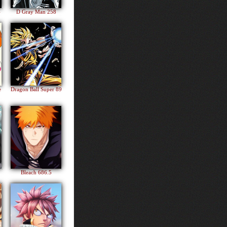
4
D Gray Man 258
e
Dragon Ball Super 89
Bleach 686.5