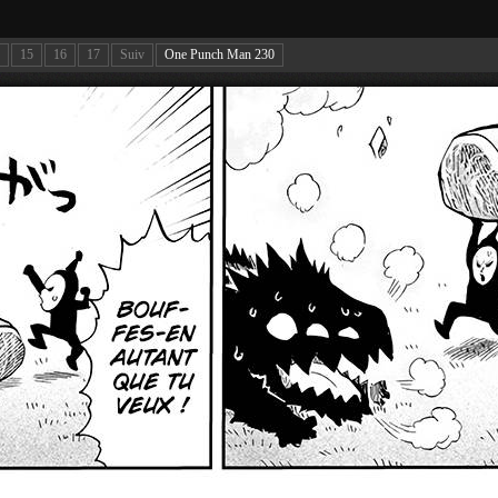
15
16
17
Suiv
One Punch Man 230