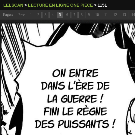
LELSCAN
>
LECTURE EN LIGNE ONE PIECE
>
1151
Pages:
Prec
1
2
3
4
5
6
7
8
9
10
11
12
13
14