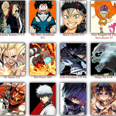
Jujutsu Kaisen 271.5
My Hero Academia
Black Clover 371
Four Knights Of Th
431
Apocalypse 92
Dr Stone 232
Fire Force 304
Solo Leveling 179
VA
Kaiju No 8 44