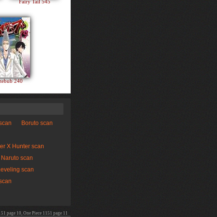
Fairy Tail 545
zebub 240
 scan
Boruto scan
er X Hunter scan
Naruto scan
Leveling scan
scan
151 page 10, One Piece 1151 page 11