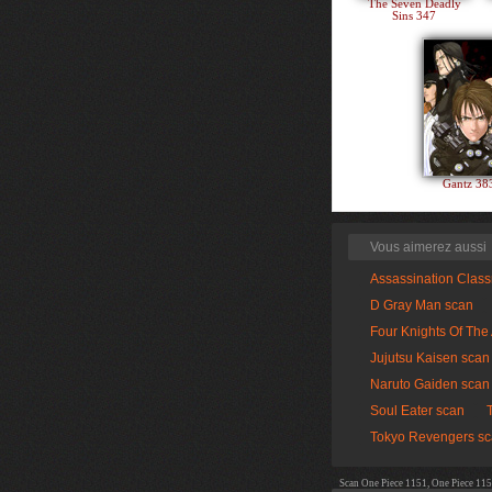
The Seven Deadly
Sins 347
Gantz 3
Vous aimerez aussi
Assassination Clas
D Gray Man scan
Four Knights Of The
Jujutsu Kaisen scan
Naruto Gaiden scan
Soul Eater scan
Tokyo Revengers s
Scan One Piece 1151, One Piece 115