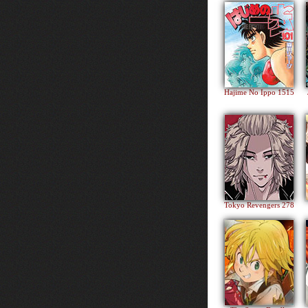
Hajime No Ippo 1515
Tokyo Revengers 278