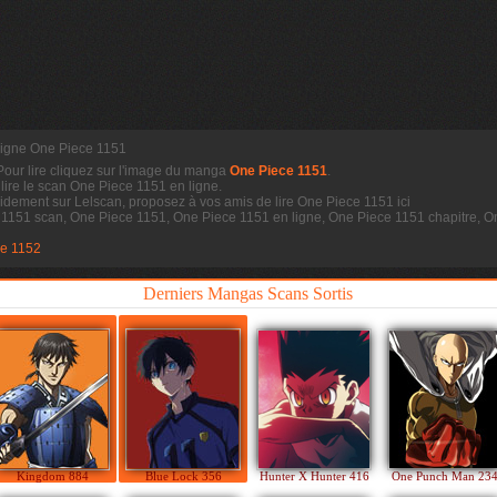
 ligne One Piece 1151
 Pour lire cliquez sur l'image du manga
One Piece 1151
.
 lire le scan
One Piece 1151 en ligne.
idement sur Lelscan, proposez à vos amis de lire One Piece 1151 ici
e 1151 scan, One Piece 1151, One Piece 1151 en ligne, One Piece 1151 chapitre,
e 1152
Derniers Mangas Scans Sortis
Kingdom 884
Blue Lock 356
Hunter X Hunter 416
One Punch Man 23