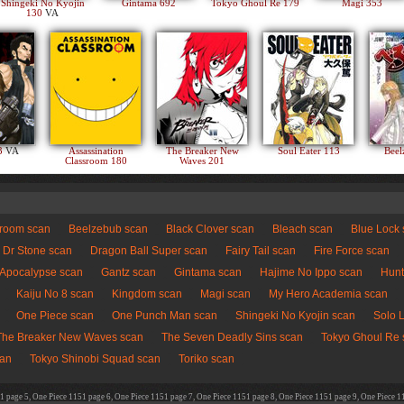
Shingeki No Kyojin
Gintama 692
Tokyo Ghoul Re 179
Magi 353
130
VA
83
VA
Assassination
The Breaker New
Soul Eater 113
Beel
Classroom 180
Waves 201
sroom scan
Beelzebub scan
Black Clover scan
Bleach scan
Blue Lock
Dr Stone scan
Dragon Ball Super scan
Fairy Tail scan
Fire Force scan
 Apocalypse scan
Gantz scan
Gintama scan
Hajime No Ippo scan
Hunt
Kaiju No 8 scan
Kingdom scan
Magi scan
My Hero Academia scan
One Piece scan
One Punch Man scan
Shingeki No Kyojin scan
Solo 
The Breaker New Waves scan
The Seven Deadly Sins scan
Tokyo Ghoul Re 
can
Tokyo Shinobi Squad scan
Toriko scan
1 page 5, One Piece 1151 page 6, One Piece 1151 page 7, One Piece 1151 page 8, One Piece 1151 page 9, One Piece 1