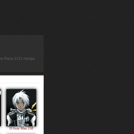
 One Piece 1151 manga
4
D Gray Man 258