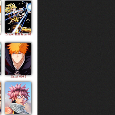
e
Dragon Ball Super 89
Bleach 686.5