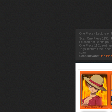
One Piece - Lecture en
Scan One Piece 1151
.
Lelscan est Le site pour
One Piece 1151 sort rap
Tags: lecture One Piec
scan
Scan suivant:
One Piec
One Piece 1190