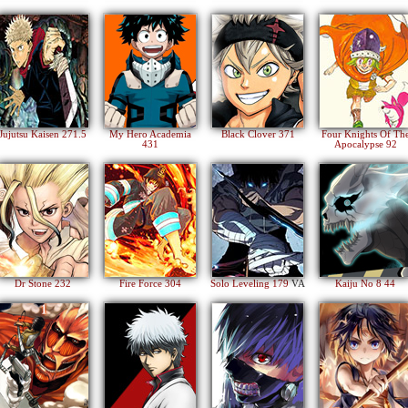
Jujutsu Kaisen 271.5
My Hero Academia
Black Clover 371
Four Knights Of Th
431
Apocalypse 92
Dr Stone 232
Fire Force 304
Solo Leveling 179
VA
Kaiju No 8 44