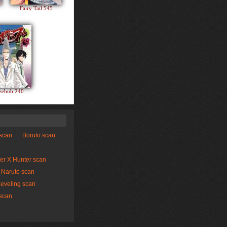
Fairy Tail 545
zebub 240
 scan
Boruto scan
er X Hunter scan
Naruto scan
Leveling scan
scan