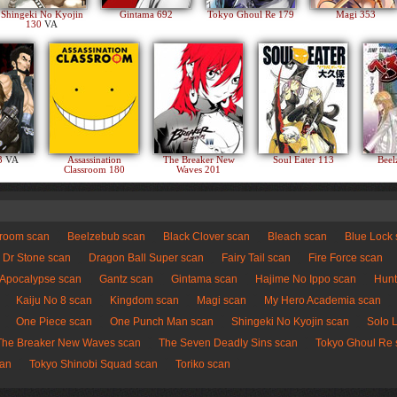
Shingeki No Kyojin
Gintama 692
Tokyo Ghoul Re 179
Magi 353
130
VA
83
VA
Assassination
The Breaker New
Soul Eater 113
Beel
Classroom 180
Waves 201
sroom scan
Beelzebub scan
Black Clover scan
Bleach scan
Blue Lock
Dr Stone scan
Dragon Ball Super scan
Fairy Tail scan
Fire Force scan
 Apocalypse scan
Gantz scan
Gintama scan
Hajime No Ippo scan
Hunt
Kaiju No 8 scan
Kingdom scan
Magi scan
My Hero Academia scan
One Piece scan
One Punch Man scan
Shingeki No Kyojin scan
Solo 
The Breaker New Waves scan
The Seven Deadly Sins scan
Tokyo Ghoul Re 
can
Tokyo Shinobi Squad scan
Toriko scan