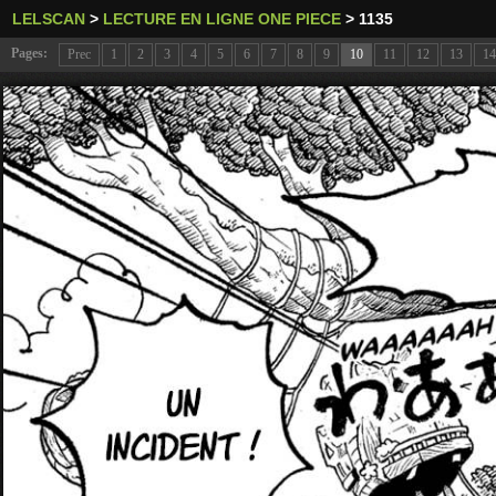
LELSCAN
>
LECTURE EN LIGNE ONE PIECE
>
1135
Pages:
Prec
1
2
3
4
5
6
7
8
9
10
11
12
13
14