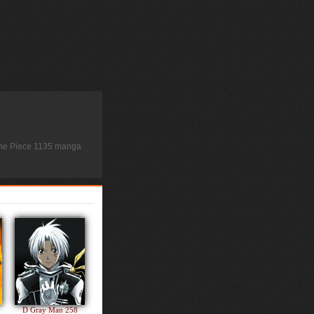
 One Piece 1135 manga
D Gray Man 258