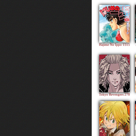
Hajime No Ippo 1515
Tokyo Revengers 278