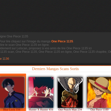
 ligne One Piece 1135
 Pour lire cliquez sur l'image du manga
One Piece 1135
.
 lire le scan
One Piece 1135 en ligne.
idement sur Lelscan, proposez à vos amis de lire One Piece 1135 ici
e 1135 scan, One Piece 1135, One Piece 1135 en ligne, One Piece 1135 chapitre,
e 1136
Derniers Mangas Scans Sortis
Blue Lock 356
Hunter X Hunter 416
One Punch Man 234
One Piece 1189