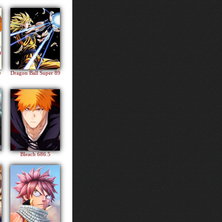
e
Dragon Ball Super 89
Bleach 686.5