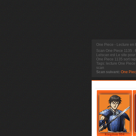
One Piece - Lecture en
Scan One Piece 1135
.
Lelscan est Le site pour
One Piece 1135 sort rap
Tags: lecture One Piec
scan
Scan suivant:
One Piec
Kingdom 884