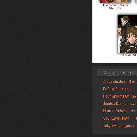
The Seven Deadly
Sins 347
Gantz 3
Vous aimerez aussi
Assassination Clas
D Gray Man scan
Four Knights Of The
Jujutsu Kaisen scan
Naruto Gaiden scan
Soul Eater scan
Tokyo Revengers s