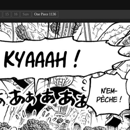
15
16
Suiv
One Piece 1136