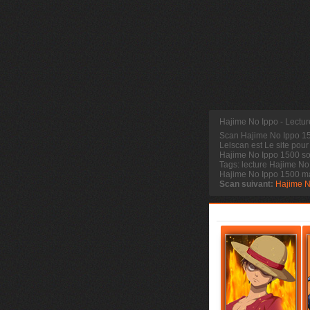
Hajime No Ippo - Lectu
Scan Hajime No Ippo 
Lelscan est Le site pour
Hajime No Ippo 1500 sor
Tags: lecture Hajime No
Hajime No Ippo 1500 m
Scan suivant:
Hajime N