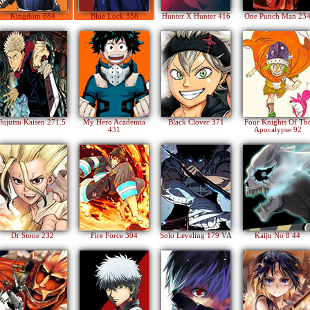
Kingdom 884
Blue Lock 356
Hunter X Hunter 416
One Punch Man 23
Jujutsu Kaisen 271.5
My Hero Academia
Black Clover 371
Four Knights Of Th
431
Apocalypse 92
Dr Stone 232
Fire Force 304
Solo Leveling 179
VA
Kaiju No 8 44