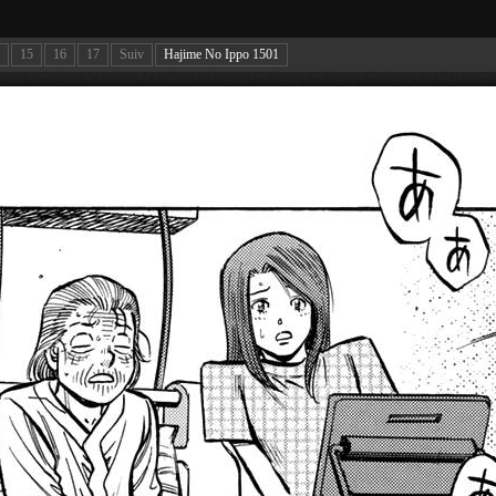
15
16
17
Suiv
Hajime No Ippo 1501