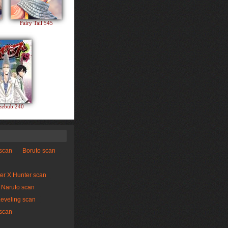
Fairy Tail 545
zebub 240
 scan
Boruto scan
er X Hunter scan
Naruto scan
Leveling scan
scan