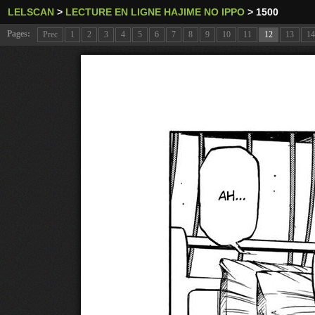
LELSCAN
>
LECTURE EN LIGNE HAJIME NO IPPO
>
1500
Pages:
Prec
1
2
3
4
5
6
7
8
9
10
11
12
13
14