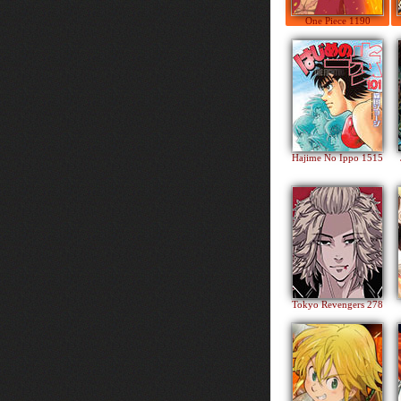
One Piece 1190
Hajime No Ippo 1515
Tokyo Revengers 278