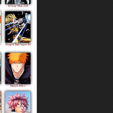
4
D Gray Man 258
e
Dragon Ball Super 89
Bleach 686.5