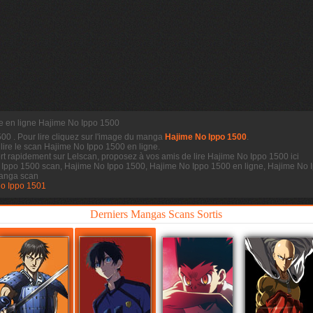
re en ligne Hajime No Ippo 1500
1500
. Pour lire cliquez sur l'image du manga
Hajime No Ippo 1500
.
 lire le scan
Hajime No Ippo 1500 en ligne.
t rapidement sur Lelscan, proposez à vos amis de lire Hajime No Ippo 1500 ici
 Ippo 1500 scan, Hajime No Ippo 1500, Hajime No Ippo 1500 en ligne, Hajime No I
anga scan
o Ippo 1501
Derniers Mangas Scans Sortis