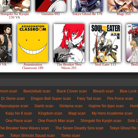
Shingeki No Kyojin
Gintama 692
Tokyo Ghoul Re 179
Magi 353
130
VA
83
VA
Assassination
The Breaker New
Soul Eater 113
Beel
Classroom 180
Waves 201
sroom scan
Beelzebub scan
Black Clover scan
Bleach scan
Blue Lock
Dr Stone scan
Dragon Ball Super scan
Fairy Tail scan
Fire Force scan
 Apocalypse scan
Gantz scan
Gintama scan
Hajime No Ippo scan
Hunt
Kaiju No 8 scan
Kingdom scan
Magi scan
My Hero Academia scan
One Piece scan
One Punch Man scan
Shingeki No Kyojin scan
Solo 
The Breaker New Waves scan
The Seven Deadly Sins scan
Tokyo Ghoul Re 
can
Tokyo Shinobi Squad scan
Toriko scan