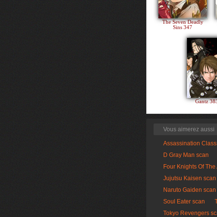
The Seven Deadly
Sins 347
Gantz 3
Vous aimerez aussi
Assassination Clas
D Gray Man scan
Four Knights Of The
Jujutsu Kaisen scan
Naruto Gaiden scan
Soul Eater scan
Tokyo Revengers s