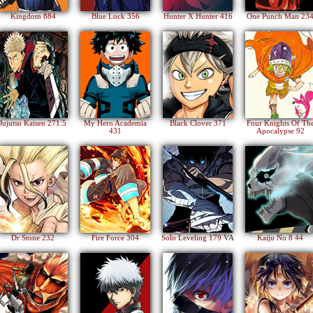
Kingdom 884
Blue Lock 356
Hunter X Hunter 416
One Punch Man 23
Jujutsu Kaisen 271.5
My Hero Academia
Black Clover 371
Four Knights Of Th
431
Apocalypse 92
Dr Stone 232
Fire Force 304
Solo Leveling 179
VA
Kaiju No 8 44