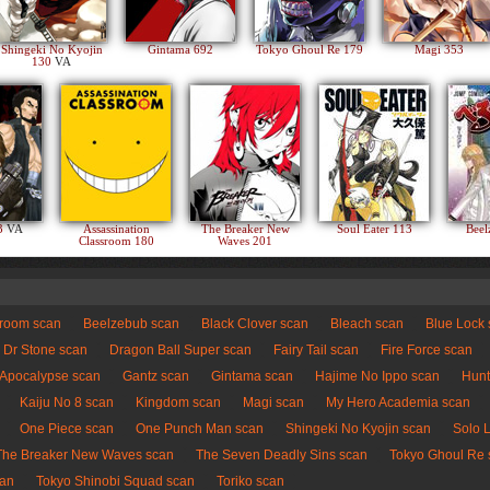
Shingeki No Kyojin
Gintama 692
Tokyo Ghoul Re 179
Magi 353
130
VA
83
VA
Assassination
The Breaker New
Soul Eater 113
Beel
Classroom 180
Waves 201
sroom scan
Beelzebub scan
Black Clover scan
Bleach scan
Blue Lock
Dr Stone scan
Dragon Ball Super scan
Fairy Tail scan
Fire Force scan
 Apocalypse scan
Gantz scan
Gintama scan
Hajime No Ippo scan
Hunt
Kaiju No 8 scan
Kingdom scan
Magi scan
My Hero Academia scan
One Piece scan
One Punch Man scan
Shingeki No Kyojin scan
Solo 
The Breaker New Waves scan
The Seven Deadly Sins scan
Tokyo Ghoul Re 
can
Tokyo Shinobi Squad scan
Toriko scan