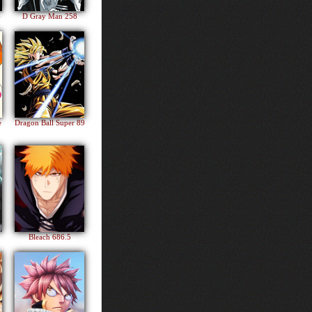
4
D Gray Man 258
e
Dragon Ball Super 89
Bleach 686.5