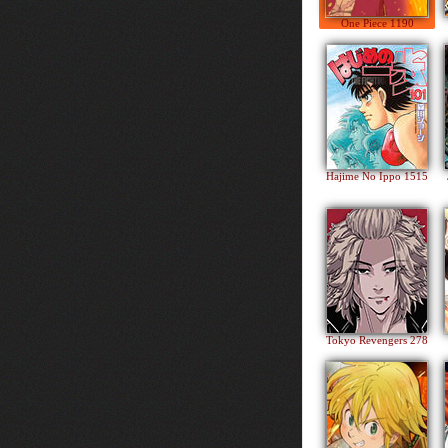
One Piece 1190
Hajime No Ippo 1515
Tokyo Revengers 278