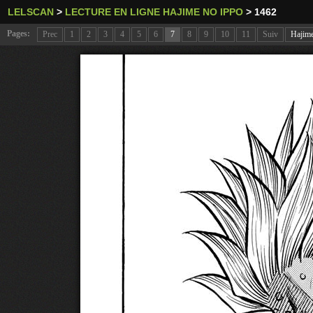
LELSCAN
>
LECTURE EN LIGNE HAJIME NO IPPO
>
1462
Pages:
Prec
1
2
3
4
5
6
7
8
9
10
11
Suiv
Hajim