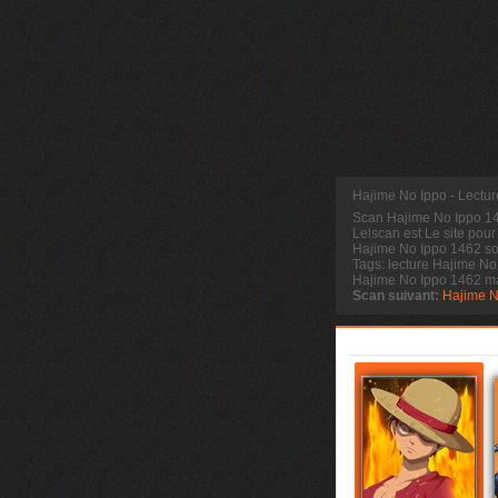
Hajime No Ippo - Lectu
Scan Hajime No Ippo 
Lelscan est Le site pour
Hajime No Ippo 1462 sor
Tags: lecture Hajime No
Hajime No Ippo 1462 m
Scan suivant:
Hajime N