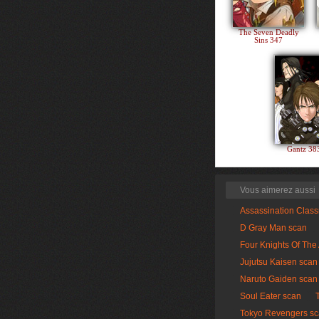
The Seven Deadly
Sins 347
Gantz 3
Vous aimerez aussi
Assassination Clas
D Gray Man scan
Four Knights Of The
Jujutsu Kaisen scan
Naruto Gaiden scan
Soul Eater scan
Tokyo Revengers s