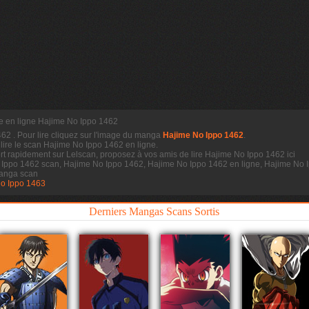
re en ligne Hajime No Ippo 1462
1462
. Pour lire cliquez sur l'image du manga
Hajime No Ippo 1462
.
 lire le scan
Hajime No Ippo 1462 en ligne.
t rapidement sur Lelscan, proposez à vos amis de lire Hajime No Ippo 1462 ici
 Ippo 1462 scan, Hajime No Ippo 1462, Hajime No Ippo 1462 en ligne, Hajime No I
anga scan
o Ippo 1463
Derniers Mangas Scans Sortis