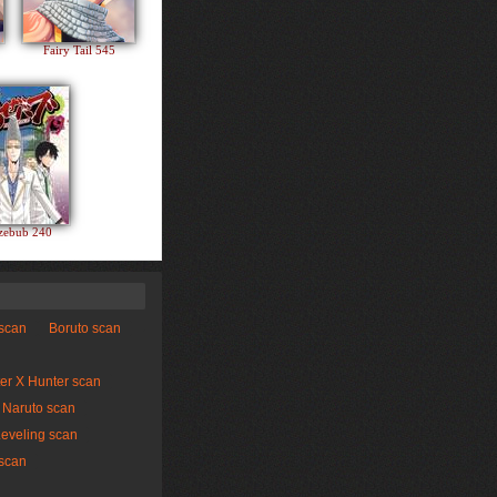
Fairy Tail 545
zebub 240
 scan
Boruto scan
er X Hunter scan
Naruto scan
Leveling scan
scan