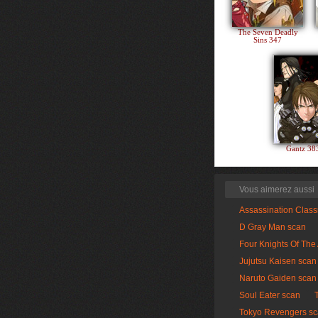
The Seven Deadly
Sins 347
Gantz 3
Vous aimerez aussi
Assassination Clas
D Gray Man scan
Four Knights Of The
Jujutsu Kaisen scan
Naruto Gaiden scan
Soul Eater scan
Tokyo Revengers s