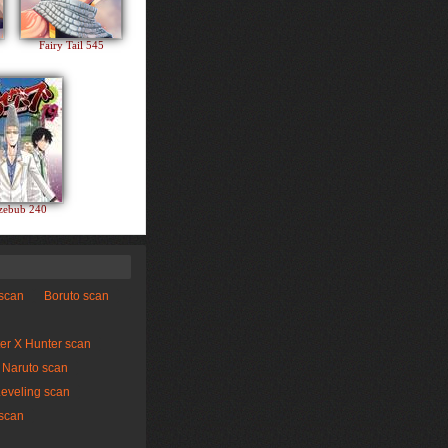
Fairy Tail 545
zebub 240
 scan
Boruto scan
er X Hunter scan
Naruto scan
Leveling scan
scan