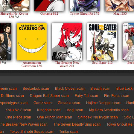
Shingeki No Kyojin
Gintama 692
Tokyo Ghoul Re 179
Magi 353
130
VA
83
VA
Assassination
The Breaker New
Soul Eater 113
Beel
Classroom 180
Waves 201
sroom scan
Beelzebub scan
Black Clover scan
Bleach scan
Blue Lock
Dr Stone scan
Dragon Ball Super scan
Fairy Tail scan
Fire Force scan
 Apocalypse scan
Gantz scan
Gintama scan
Hajime No Ippo scan
Hunt
Kaiju No 8 scan
Kingdom scan
Magi scan
My Hero Academia scan
One Piece scan
One Punch Man scan
Shingeki No Kyojin scan
Solo 
The Breaker New Waves scan
The Seven Deadly Sins scan
Tokyo Ghoul Re 
can
Tokyo Shinobi Squad scan
Toriko scan