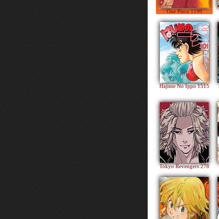
One Piece 1190
Hajime No Ippo 1515
Tokyo Revengers 278