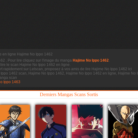
re en ligne Hajime No Ippo 1462
1462
. Pour lire cliquez sur l'image du manga
Hajime No Ippo 1462
.
 lire le scan
Hajime No Ippo 1462 en ligne.
t rapidement sur Lelscan, proposez à vos amis de lire Hajime No Ippo 1462 ici
 Ippo 1462 scan, Hajime No Ippo 1462, Hajime No Ippo 1462 en ligne, Hajime No I
anga scan
o Ippo 1463
Derniers Mangas Scans Sortis