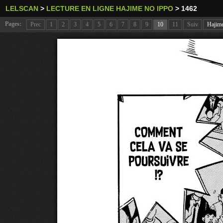
LELSCAN
>
LECTURE EN LIGNE HAJIME NO IPPO
>
1462
Pages:
Prec
1
2
3
4
5
6
7
8
9
10
11
Suiv
Hajim