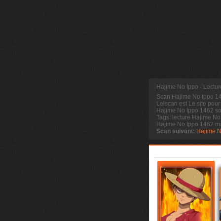
Hajime No Ippo - Lectu
Scan Hajime No Ippo 
Lelscan est Le site pour
Hajime No Ippo 1462 sor
Tags: lecture Hajime No
Hajime No Ippo 1462 m
Scan suivant:
Hajime N