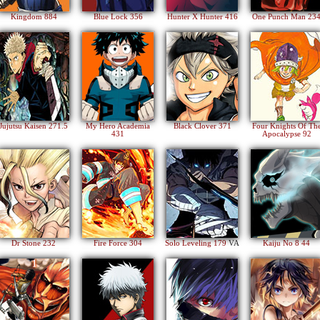
Kingdom 884
Blue Lock 356
Hunter X Hunter 416
One Punch Man 23
Jujutsu Kaisen 271.5
My Hero Academia
Black Clover 371
Four Knights Of Th
431
Apocalypse 92
Dr Stone 232
Fire Force 304
Solo Leveling 179
VA
Kaiju No 8 44