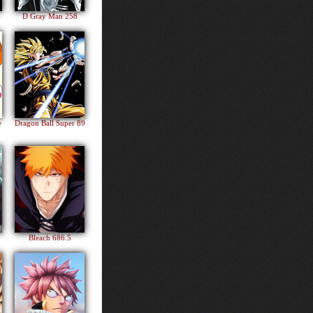
4
D Gray Man 258
e
Dragon Ball Super 89
Bleach 686.5