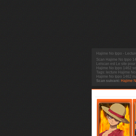
Hajime No Ippo - Lectu
Scan Hajime No Ippo 
Lelscan est Le site pour
Hajime No Ippo 1462 sor
Tags: lecture Hajime No
Hajime No Ippo 1462 m
Scan suivant:
Hajime N