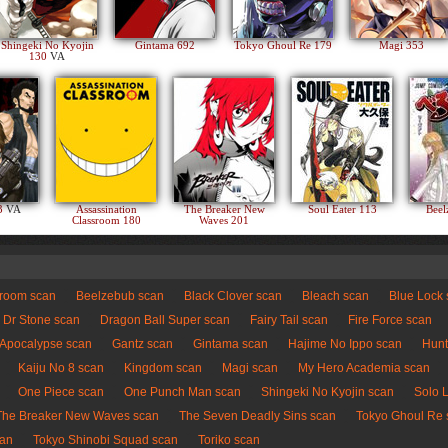
Shingeki No Kyojin
Gintama 692
Tokyo Ghoul Re 179
Magi 353
130
VA
83
VA
Assassination
The Breaker New
Soul Eater 113
Beel
Classroom 180
Waves 201
sroom scan
Beelzebub scan
Black Clover scan
Bleach scan
Blue Lock
Dr Stone scan
Dragon Ball Super scan
Fairy Tail scan
Fire Force scan
 Apocalypse scan
Gantz scan
Gintama scan
Hajime No Ippo scan
Hunt
Kaiju No 8 scan
Kingdom scan
Magi scan
My Hero Academia scan
One Piece scan
One Punch Man scan
Shingeki No Kyojin scan
Solo 
The Breaker New Waves scan
The Seven Deadly Sins scan
Tokyo Ghoul Re 
can
Tokyo Shinobi Squad scan
Toriko scan