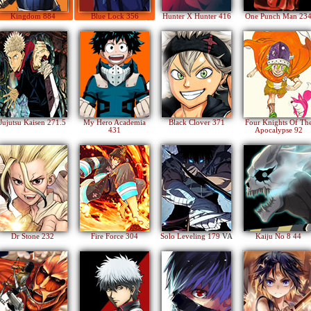
Kingdom 884
Blue Lock 356
Hunter X Hunter 416
One Punch Man 23
Jujutsu Kaisen 271.5
My Hero Academia
Black Clover 371
Four Knights Of Th
431
Apocalypse 92
Dr Stone 232
Fire Force 304
Solo Leveling 179
VA
Kaiju No 8 44