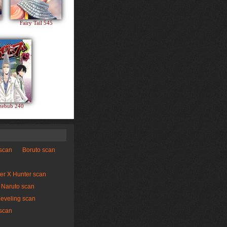
Fairy Tail 545
zebub 240
 scan
Boruto scan
er X Hunter scan
Naruto scan
Leveling scan
scan