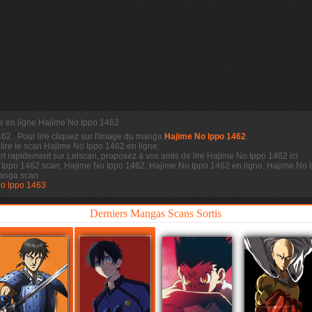
re en ligne Hajime No Ippo 1462
1462
. Pour lire cliquez sur l'image du manga
Hajime No Ippo 1462
.
 lire le scan
Hajime No Ippo 1462 en ligne.
t rapidement sur Lelscan, proposez à vos amis de lire Hajime No Ippo 1462 ici
 Ippo 1462 scan, Hajime No Ippo 1462, Hajime No Ippo 1462 en ligne, Hajime No I
anga scan
o Ippo 1463
Derniers Mangas Scans Sortis