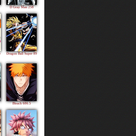
4
D Gray Man 258
e
Dragon Ball Super 89
Bleach 686.5