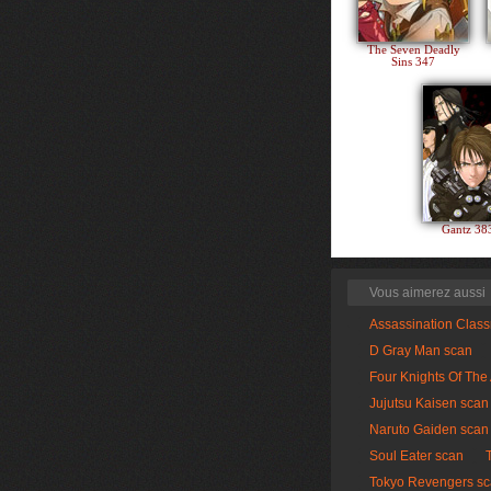
The Seven Deadly
Sins 347
Gantz 3
Vous aimerez aussi
Assassination Clas
D Gray Man scan
Four Knights Of The
Jujutsu Kaisen scan
Naruto Gaiden scan
Soul Eater scan
Tokyo Revengers s