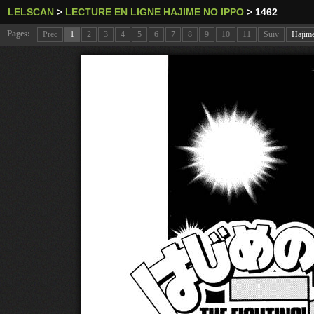
LELSCAN
>
LECTURE EN LIGNE HAJIME NO IPPO
>
1462
Pages:
Prec
1
2
3
4
5
6
7
8
9
10
11
Suiv
Hajim