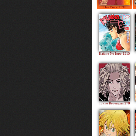
One Piece 1190
Hajime No Ippo 1515
Tokyo Revengers 278