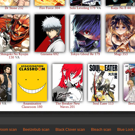
Dr Stone 232
Fire Force 304
Solo Leveling 179
VA
Kaiju No 8 44
Shingeki No Kyojin
Gintama 692
Tokyo Ghoul Re 179
Magi 353
130
VA
83
VA
Assassination
The Breaker New
Soul Eater 113
Beel
Classroom 180
Waves 201
sroom scan
Beelzebub scan
Black Clover scan
Bleach scan
Blue Lock