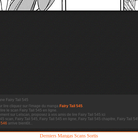
igne Fairy Tail 545
ur lire cliquez sur l'image du manga
Fairy Tail 545
.
 lire le scan
Fairy Tail 545 en ligne.
dement sur Lelscan, proposez à vos amis de lire Fairy Tail 545 ici
545 scan, Fairy Tail 545, Fairy Tail 545 en ligne, Fairy Tail 545 chapitre, Fairy Tail
l 546
arrive bientôt...
Derniers Mangas Scans Sortis