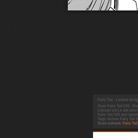
Fairy Tail - Lecture en l
Scan Fairy Tail 545
. Po
Lelscan est Le site pour
Fairy Tail 545 sort rapi
Tags: lecture Fairy Tail 
Scan suivant:
Fairy Tai