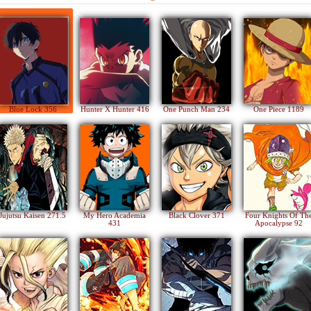
Blue Lock 356
Hunter X Hunter 416
One Punch Man 234
One Piece 1189
Jujutsu Kaisen 271.5
My Hero Academia
Black Clover 371
Four Knights Of Th
431
Apocalypse 92