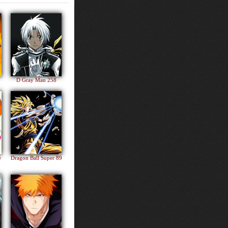
D Gray Man 258
e
Dragon Ball Super 89