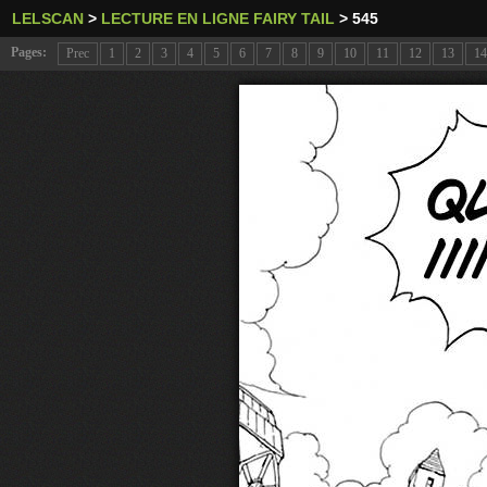
LELSCAN
>
LECTURE EN LIGNE FAIRY TAIL
>
545
Pages:
Prec
1
2
3
4
5
6
7
8
9
10
11
12
13
14