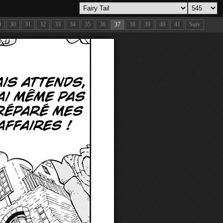
9
30
31
32
33
34
35
36
37
38
39
40
41
Suiv