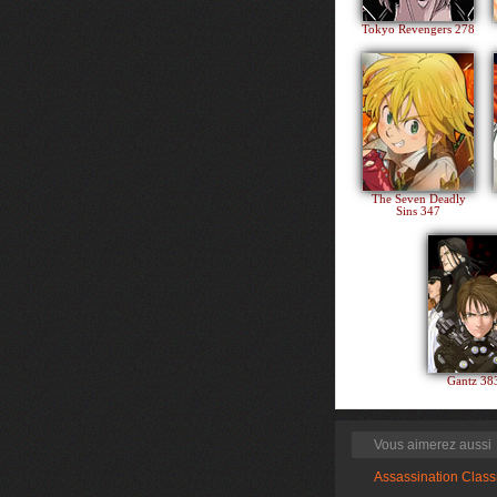
Tokyo Revengers 278
The Seven Deadly
Sins 347
Gantz 3
Vous aimerez aussi
Assassination Clas