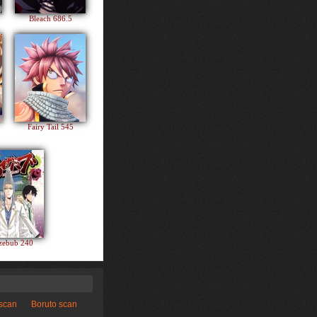
Bleach 686.5
Fairy Tail 545
zebub 240
 scan
Boruto scan