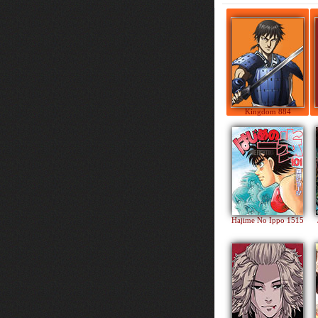
Kingdom 884
Hajime No Ippo 1515