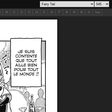
9
30
31
32
33
34
35
36
37
38
39
40
41
Suiv