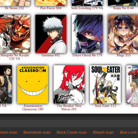
Dr Stone 232
Fire Force 304
Solo Leveling 179
VA
Kaiju No 8 44
Shingeki No Kyojin
Gintama 692
Tokyo Ghoul Re 179
Magi 353
130
VA
83
VA
Assassination
The Breaker New
Soul Eater 113
Beel
Classroom 180
Waves 201
sroom scan
Beelzebub scan
Black Clover scan
Bleach scan
Blue Lock