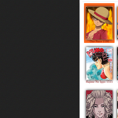
One Piece 1190
Hajime No Ippo 1515