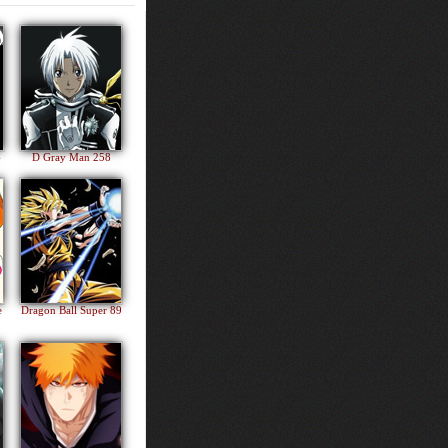
4
D Gray Man 258
e
Dragon Ball Super 89