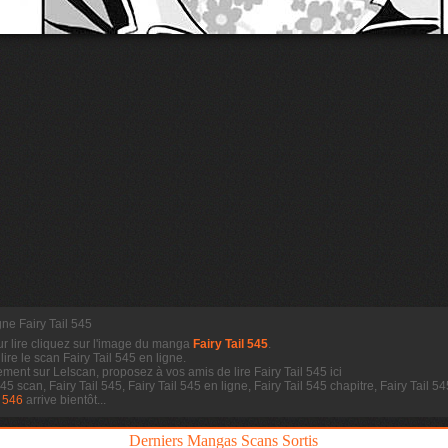
igne Fairy Tail 545
ur lire cliquez sur l'image du manga
Fairy Tail 545
.
 lire le scan
Fairy Tail 545 en ligne.
dement sur Lelscan, proposez à vos amis de lire Fairy Tail 545 ici
545 scan, Fairy Tail 545, Fairy Tail 545 en ligne, Fairy Tail 545 chapitre, Fairy Tail
l 546
arrive bientôt...
Derniers Mangas Scans Sortis