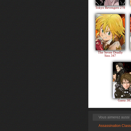
Tokyo Revengers 278
The Seven Deadly
Sins 347
Gantz 3
Vous aimerez aussi
Assassination Clas