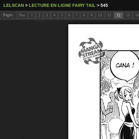
LELSCAN
>
LECTURE EN LIGNE FAIRY TAIL
>
545
Pages:
Prec
1
2
3
4
5
6
7
8
9
10
11
12
13
14