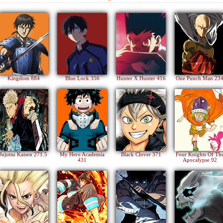
Kingdom 884
Blue Lock 356
Hunter X Hunter 416
One Punch Man 23
Jujutsu Kaisen 271.5
My Hero Academia
Black Clover 371
Four Knights Of Th
431
Apocalypse 92