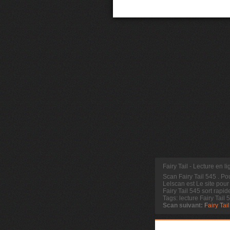
Fairy Tail - Lecture en l
Scan Fairy Tail 545
. Po
Lelscan est Le site pour
Fairy Tail 545 sort rapi
Tags: lecture Fairy Tail 
Scan suivant:
Fairy Tai