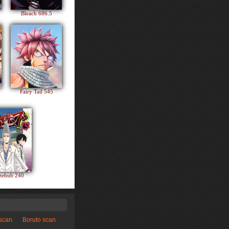
Bleach 686.5
Fairy Tail 545
zebub 240
 scan
Boruto scan