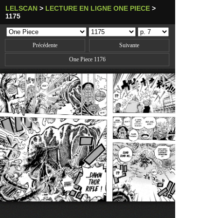
LELSCAN
>
LECTURE EN LIGNE ONE PIECE
>
1175
Précédente
Suivante
One Piece 1176