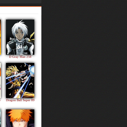
D Gray Man 258
e
Dragon Ball Super 89