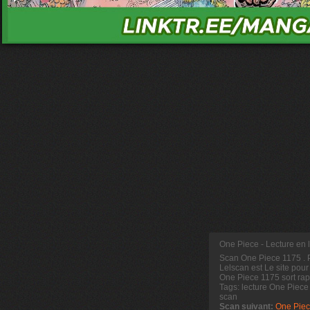
One Piece - Lecture en
Scan One Piece 1175
.
Lelscan est Le site pour
One Piece 1175 sort rap
Tags: lecture One Piec
scan
Scan suivant:
One Piec