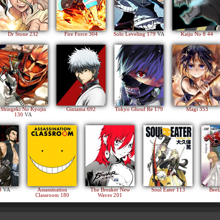
Dr Stone 232
Fire Force 304
Solo Leveling 179
VA
Kaiju No 8 44
Shingeki No Kyojin
Gintama 692
Tokyo Ghoul Re 179
Magi 353
130
VA
83
VA
Assassination
The Breaker New
Soul Eater 113
Beel
Classroom 180
Waves 201