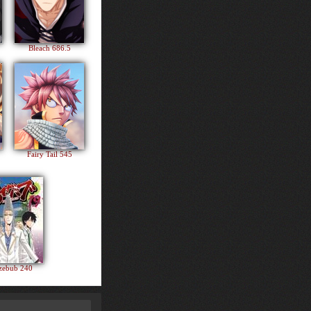
Bleach 686.5
Fairy Tail 545
zebub 240