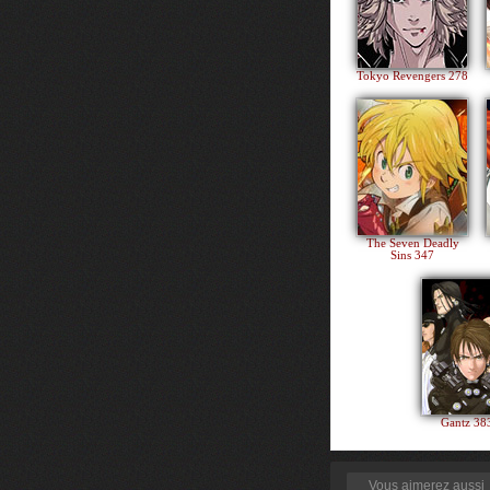
Tokyo Revengers 278
The Seven Deadly
Sins 347
Gantz 3
Vous aimerez aussi