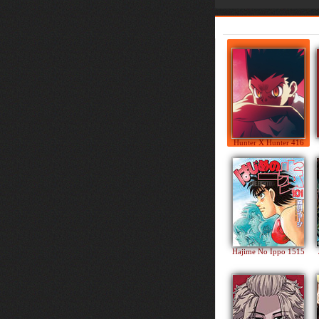
Hunter X Hunter 416
Hajime No Ippo 1515