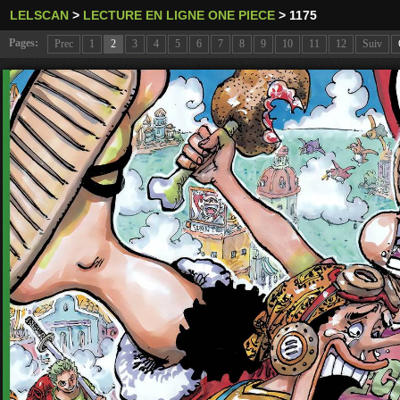
LELSCAN
>
LECTURE EN LIGNE ONE PIECE
>
1175
Pages:
Prec
1
2
3
4
5
6
7
8
9
10
11
12
Suiv