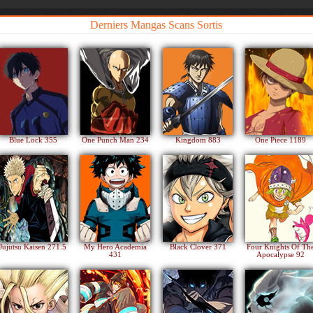
Derniers Mangas Scans Sortis
Blue Lock 355
One Punch Man 234
Kingdom 883
One Piece 1189
Jujutsu Kaisen 271.5
My Hero Academia
Black Clover 371
Four Knights Of Th
431
Apocalypse 92