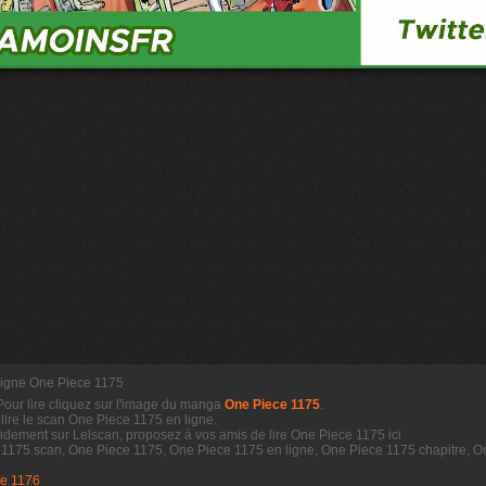
 ligne One Piece 1175
 Pour lire cliquez sur l'image du manga
One Piece 1175
.
 lire le scan
One Piece 1175 en ligne.
idement sur Lelscan, proposez à vos amis de lire One Piece 1175 ici
e 1175 scan, One Piece 1175, One Piece 1175 en ligne, One Piece 1175 chapitre,
e 1176