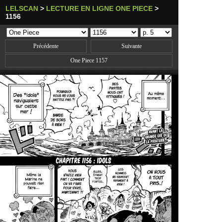
LELSCAN
>
LECTURE EN LIGNE ONE PIECE
>
1156
Précédente
Suivante
One Piece 1157