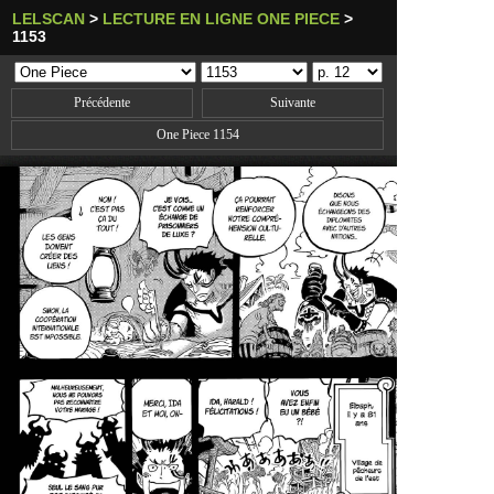
LELSCAN
>
LECTURE EN LIGNE ONE PIECE
>
1153
Précédente
Suivante
One Piece 1154