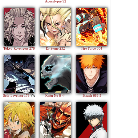
Apocalypse 92
Tokyo Revengers 278
Dr Stone 232
Fire Force 304
Solo Leveling 179
VA
Kaiju No 8 44
Bleach 686.5