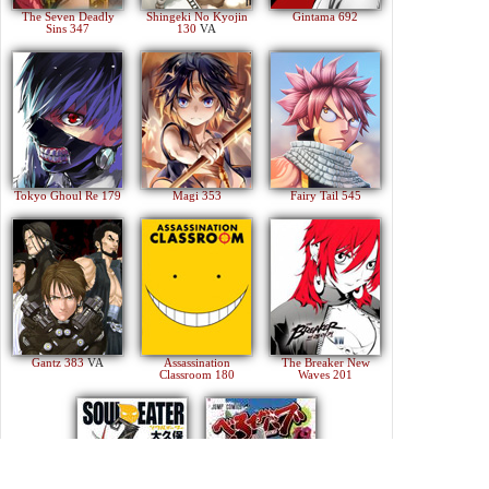
The Seven Deadly
Shingeki No Kyojin
Gintama 692
Sins 347
130
VA
Tokyo Ghoul Re 179
Magi 353
Fairy Tail 545
Gantz 383
VA
Assassination
The Breaker New
Classroom 180
Waves 201