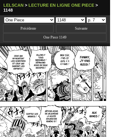
LELSCAN
>
LECTURE EN LIGNE ONE PIECE
>
1148
Précédente
Suivante
One Piece 1149