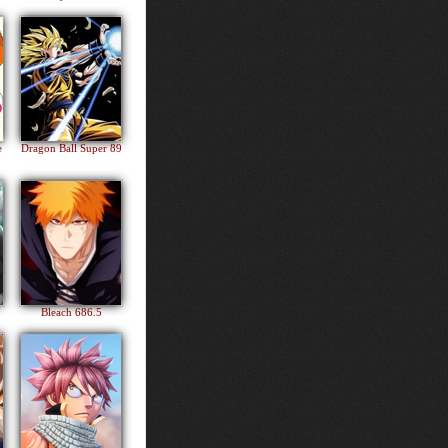
e
Dragon Ball Super 89
Bleach 686.5