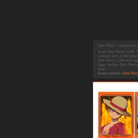
One Piece - Lecture en
Scan One Piece 1148
.
Lelscan est Le site pour
One Piece 1148 sort rap
Tags: lecture One Piec
scan
Scan suivant:
One Piec
One Piece 1190