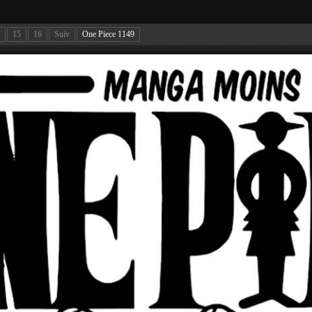
15
16
Suiv
One Piece 1149