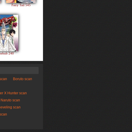
Fairy Tail 545
zebub 240
 scan
Boruto scan
er X Hunter scan
Naruto scan
Leveling scan
scan