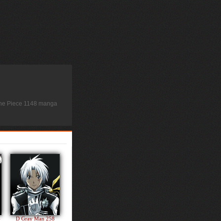
 One Piece 1148 manga
4
D Gray Man 258