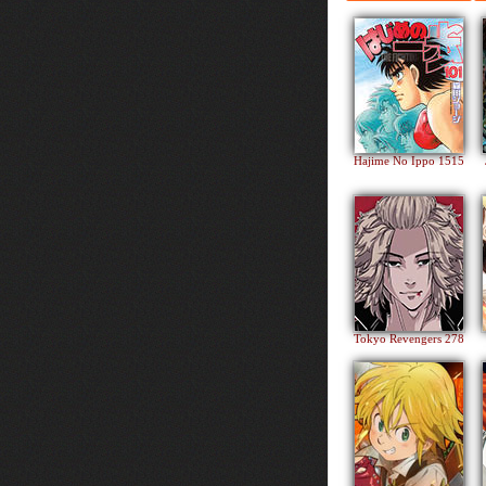
Hajime No Ippo 1515
Tokyo Revengers 278