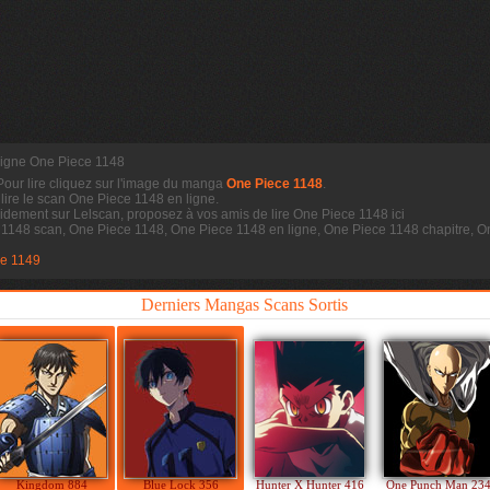
 ligne One Piece 1148
 Pour lire cliquez sur l'image du manga
One Piece 1148
.
 lire le scan
One Piece 1148 en ligne.
idement sur Lelscan, proposez à vos amis de lire One Piece 1148 ici
e 1148 scan, One Piece 1148, One Piece 1148 en ligne, One Piece 1148 chapitre,
e 1149
Derniers Mangas Scans Sortis
Kingdom 884
Blue Lock 356
Hunter X Hunter 416
One Punch Man 23