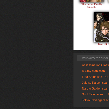
The Seven Deadly
Sins 347
Gantz 3
Vous aimerez aussi
Assassination Clas
D Gray Man scan
Four Knights Of The
Jujutsu Kaisen scan
Naruto Gaiden scan
Soul Eater scan
Tokyo Revengers s