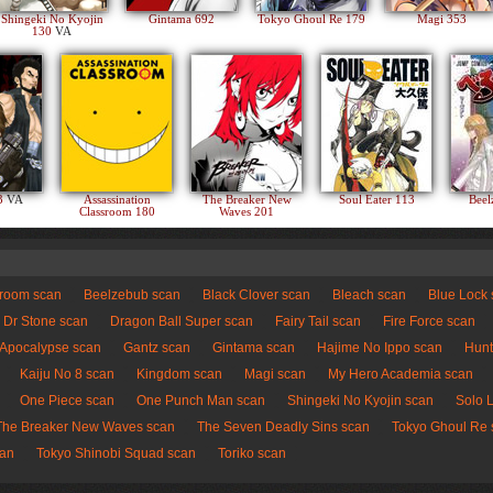
Shingeki No Kyojin
Gintama 692
Tokyo Ghoul Re 179
Magi 353
130
VA
83
VA
Assassination
The Breaker New
Soul Eater 113
Beel
Classroom 180
Waves 201
sroom scan
Beelzebub scan
Black Clover scan
Bleach scan
Blue Lock
Dr Stone scan
Dragon Ball Super scan
Fairy Tail scan
Fire Force scan
 Apocalypse scan
Gantz scan
Gintama scan
Hajime No Ippo scan
Hunt
Kaiju No 8 scan
Kingdom scan
Magi scan
My Hero Academia scan
One Piece scan
One Punch Man scan
Shingeki No Kyojin scan
Solo 
The Breaker New Waves scan
The Seven Deadly Sins scan
Tokyo Ghoul Re 
can
Tokyo Shinobi Squad scan
Toriko scan