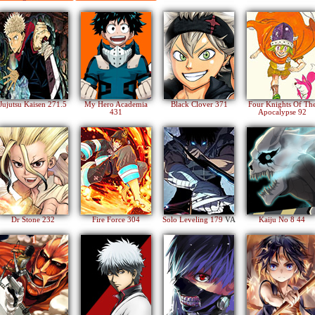
Jujutsu Kaisen 271.5
My Hero Academia
Black Clover 371
Four Knights Of Th
431
Apocalypse 92
Dr Stone 232
Fire Force 304
Solo Leveling 179
VA
Kaiju No 8 44