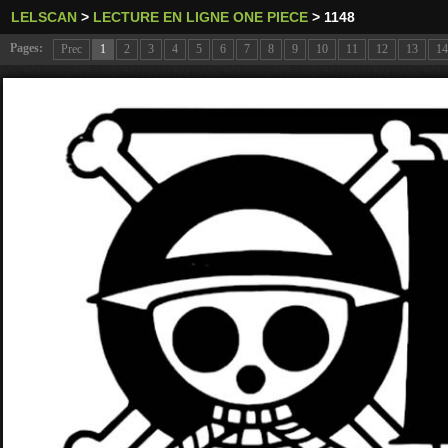
LELSCAN
>
LECTURE EN LIGNE ONE PIECE
>
1148
Pages:
Prec
1
2
3
4
5
6
7
8
9
10
11
12
13
14