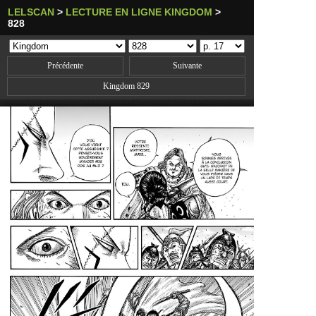
LELSCAN
>
LECTURE EN LIGNE KINGDOM
>
828
Précédente
Suivante
Kingdom 829