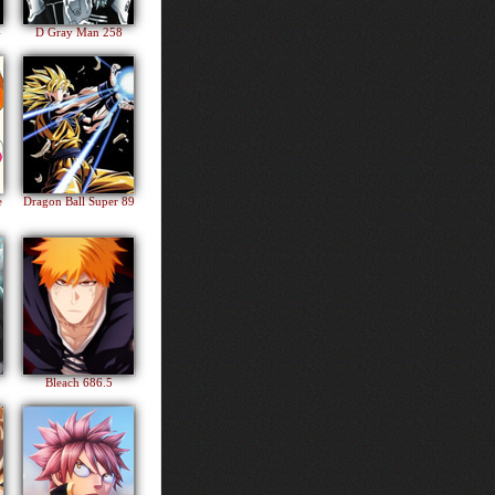
4
D Gray Man 258
e
Dragon Ball Super 89
Bleach 686.5