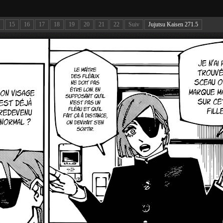
15
16
17
18
19
20
21
22
Suiv
Jujutsu Kaisen 271.5