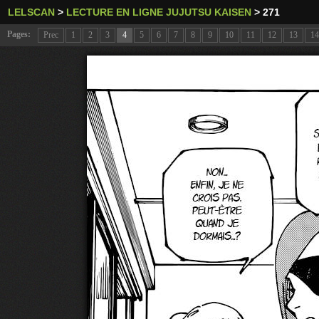
LELSCAN
>
LECTURE EN LIGNE JUJUTSU KAISEN
>
271
Pages:
Prec
1
2
3
4
5
6
7
8
9
10
11
12
13
14