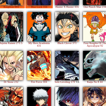
Kingdom 884
Blue Lock 356
Hunter X Hunter 416
One Punch Man 23
Jujutsu Kaisen 271.5
My Hero Academia
Black Clover 371
Four Knights Of Th
431
Apocalypse 92
Dr Stone 232
Fire Force 304
Solo Leveling 179
VA
Kaiju No 8 44