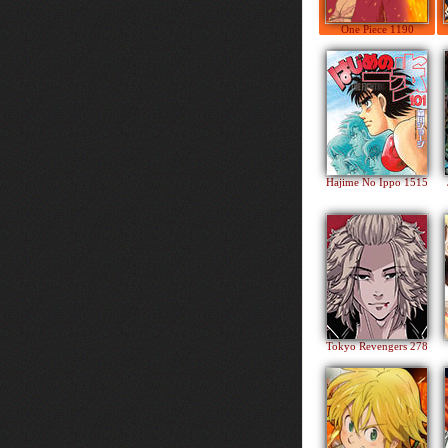
One Piece 1190
Hajime No Ippo 1515
Tokyo Revengers 278