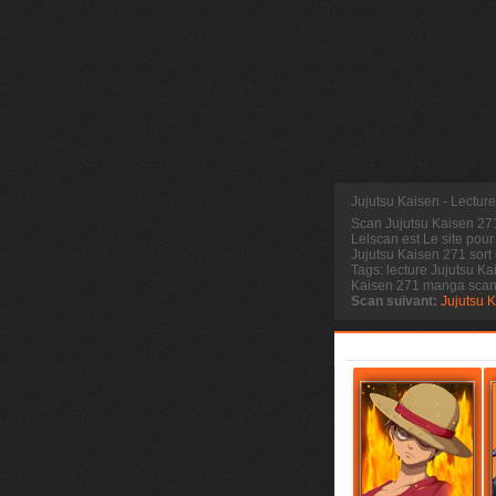
Jujutsu Kaisen - Lectur
Scan Jujutsu Kaisen 2
Lelscan est Le site pour
Jujutsu Kaisen 271 sort
Tags: lecture Jujutsu Ka
Kaisen 271 manga sca
Scan suivant:
Jujutsu 