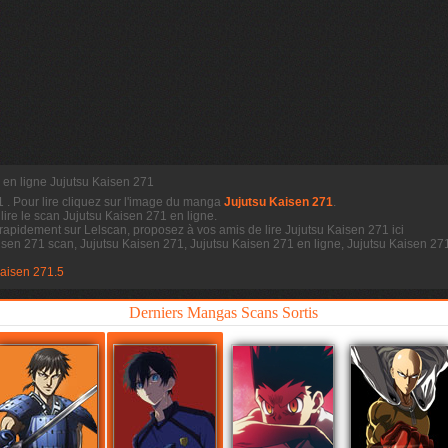
e en ligne Jujutsu Kaisen 271
71
. Pour lire cliquez sur l'image du manga
Jujutsu Kaisen 271
.
 lire le scan
Jujutsu Kaisen 271 en ligne.
 rapidement sur Lelscan, proposez à vos amis de lire Jujutsu Kaisen 271 ici
isen 271 scan, Jujutsu Kaisen 271, Jujutsu Kaisen 271 en ligne, Jujutsu Kaisen 271
n
Kaisen 271.5
Derniers Mangas Scans Sortis