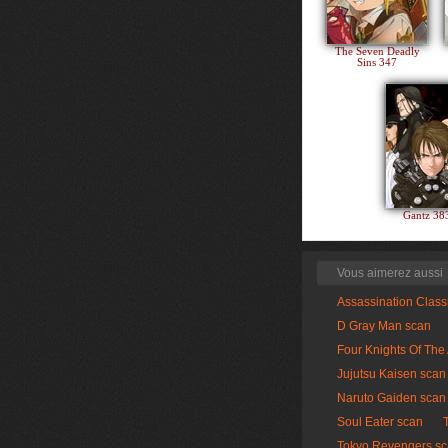
The Seven Deadly
Sins 347
Gantz 3
Vous aimerez aussi
Assassination Clas
D Gray Man scan
Four Knights Of The
Jujutsu Kaisen scan
Naruto Gaiden scan
Soul Eater scan
Tokyo Revengers s