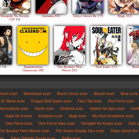
Shingeki No Kyojin
Gintama 692
Tokyo Ghoul Re 179
Magi 353
130
VA
83
VA
Assassination
The Breaker New
Soul Eater 113
Beel
Classroom 180
Waves 201
sroom scan
Beelzebub scan
Black Clover scan
Bleach scan
Blue Lock
Dr Stone scan
Dragon Ball Super scan
Fairy Tail scan
Fire Force scan
 Apocalypse scan
Gantz scan
Gintama scan
Hajime No Ippo scan
Hunt
Kaiju No 8 scan
Kingdom scan
Magi scan
My Hero Academia scan
One Piece scan
One Punch Man scan
Shingeki No Kyojin scan
Solo 
The Breaker New Waves scan
The Seven Deadly Sins scan
Tokyo Ghoul Re 
can
Tokyo Shinobi Squad scan
Toriko scan