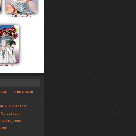
Fairy Tail 545
zebub 240
 scan
Boruto scan
er X Hunter scan
Naruto scan
Leveling scan
scan