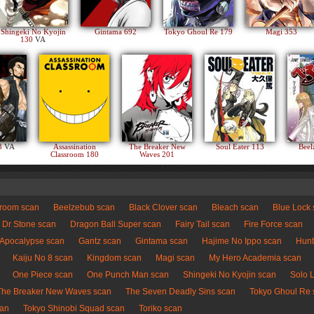
Shingeki No Kyojin
Gintama 692
Tokyo Ghoul Re 179
Magi 353
130
VA
83
VA
Assassination
The Breaker New
Soul Eater 113
Beel
Classroom 180
Waves 201
sroom scan
Beelzebub scan
Black Clover scan
Bleach scan
Blue Lock
Dr Stone scan
Dragon Ball Super scan
Fairy Tail scan
Fire Force scan
 Apocalypse scan
Gantz scan
Gintama scan
Hajime No Ippo scan
Hunt
Kaiju No 8 scan
Kingdom scan
Magi scan
My Hero Academia scan
One Piece scan
One Punch Man scan
Shingeki No Kyojin scan
Solo 
The Breaker New Waves scan
The Seven Deadly Sins scan
Tokyo Ghoul Re 
can
Tokyo Shinobi Squad scan
Toriko scan