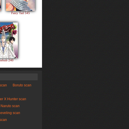
Fairy Tail 545
zebub 240
 scan
Boruto scan
er X Hunter scan
Naruto scan
Leveling scan
scan