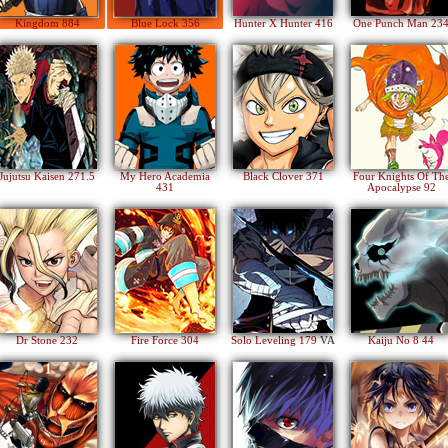
Kingdom 884
Blue Lock 356
Hunter X Hunter 416
One Punch Man 23
Jujutsu Kaisen 271.5
My Hero Academia
Black Clover 371
Four Knights Of Th
431
Apocalypse 92
Dr Stone 232
Fire Force 304
Solo Leveling 179
VA
Kaiju No 8 44