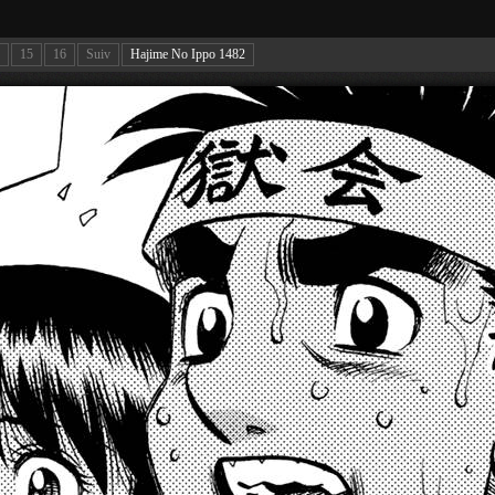
15
16
Suiv
Hajime No Ippo 1482