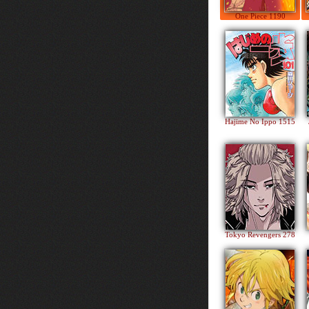
One Piece 1190
Hajime No Ippo 1515
Tokyo Revengers 278