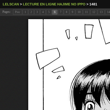
LELSCAN
>
LECTURE EN LIGNE HAJIME NO IPPO
>
1481
Pages:
Prec
1
2
3
4
5
6
7
8
9
10
11
12
13
14