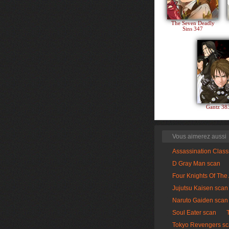
The Seven Deadly
Sins 347
Gantz 3
Vous aimerez aussi
Assassination Clas
D Gray Man scan
Four Knights Of The
Jujutsu Kaisen scan
Naruto Gaiden scan
Soul Eater scan
Tokyo Revengers s