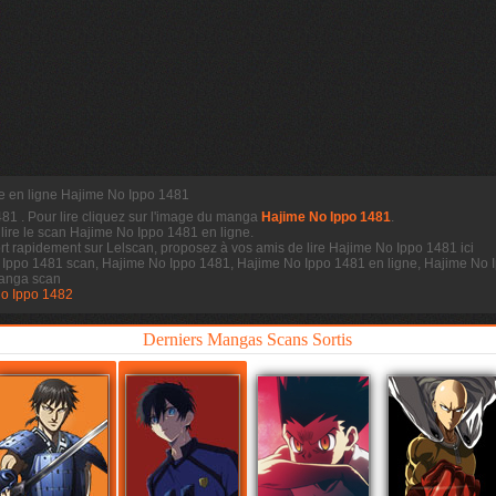
re en ligne Hajime No Ippo 1481
1481
. Pour lire cliquez sur l'image du manga
Hajime No Ippo 1481
.
 lire le scan
Hajime No Ippo 1481 en ligne.
t rapidement sur Lelscan, proposez à vos amis de lire Hajime No Ippo 1481 ici
 Ippo 1481 scan, Hajime No Ippo 1481, Hajime No Ippo 1481 en ligne, Hajime No I
anga scan
o Ippo 1482
Derniers Mangas Scans Sortis