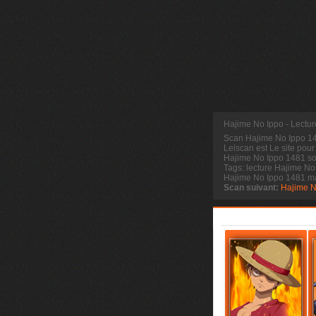
Hajime No Ippo - Lectu
Scan Hajime No Ippo 
Lelscan est Le site pour
Hajime No Ippo 1481 sor
Tags: lecture Hajime No
Hajime No Ippo 1481 m
Scan suivant:
Hajime N