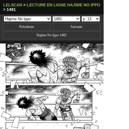
LELSCAN
>
LECTURE EN LIGNE HAJIME NO IPPO
>
1481
Précédente
Suivante
Hajime No Ippo 1482