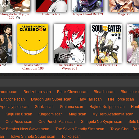
Shingeki No Kyojin
Gintama 692
Tokyo Ghoul Re 179
Magi 353
130
VA
83
VA
Assassination
The Breaker New
Soul Eater 113
Beel
Classroom 180
Waves 201
sroom scan
Beelzebub scan
Black Clover scan
Bleach scan
Blue Lock
Dr Stone scan
Dragon Ball Super scan
Fairy Tail scan
Fire Force scan
 Apocalypse scan
Gantz scan
Gintama scan
Hajime No Ippo scan
Hunt
Kaiju No 8 scan
Kingdom scan
Magi scan
My Hero Academia scan
One Piece scan
One Punch Man scan
Shingeki No Kyojin scan
Solo 
The Breaker New Waves scan
The Seven Deadly Sins scan
Tokyo Ghoul Re 
can
Tokyo Shinobi Squad scan
Toriko scan