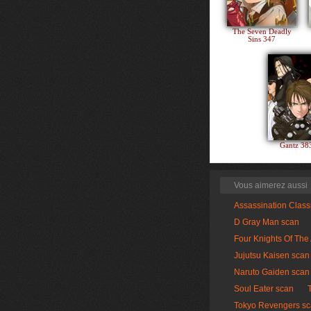
The Seven Deadly
Sins 347
Gantz 3
Vous aimerez aussi
Assassination Clas
D Gray Man scan
Four Knights Of The
Jujutsu Kaisen scan
Naruto Gaiden scan
Soul Eater scan
Tokyo Revengers s