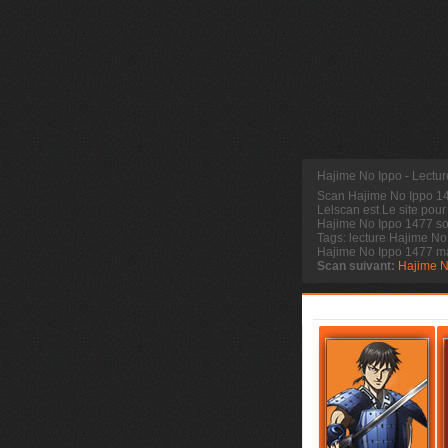
Hajime No Ippo - Lectu
Scan Hajime No Ippo 
Lelscan est Le site pour
Hajime No Ippo 1477 sor
Tags: lecture Hajime No
Hajime No Ippo 1477 m
Scan suivant:
Hajime N