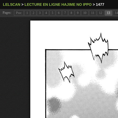
LELSCAN
>
LECTURE EN LIGNE HAJIME NO IPPO
>
1477
Pages:
Prec
1
2
3
4
5
6
7
8
9
10
11
12
13
14