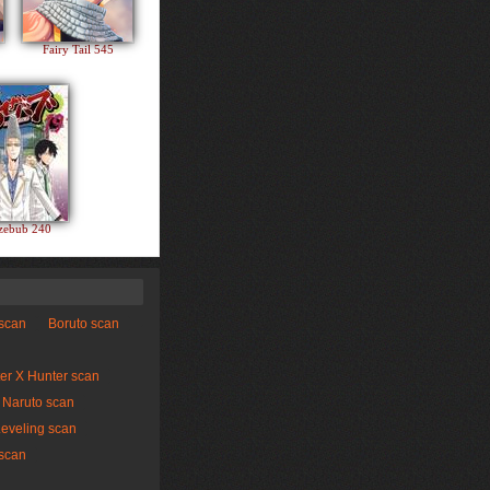
Fairy Tail 545
zebub 240
 scan
Boruto scan
er X Hunter scan
Naruto scan
Leveling scan
scan