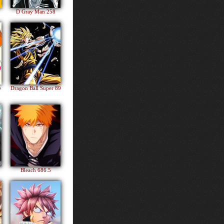
D Gray Man 258
e
Dragon Ball Super 89
Bleach 686.5