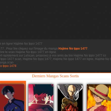
re en ligne Hajime No Ippo 1477
1477
. Pour lire cliquez sur l'image du manga
Hajime No Ippo 1477
.
 lire le scan
Hajime No Ippo 1477 en ligne.
t rapidement sur Lelscan, proposez à vos amis de lire Hajime No Ippo 1477 ici
 Ippo 1477 scan, Hajime No Ippo 1477, Hajime No Ippo 1477 en ligne, Hajime No I
anga scan
o Ippo 1478
Derniers Mangas Scans Sortis