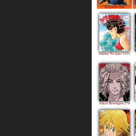
Kingdom 884
Hajime No Ippo 1515
Tokyo Revengers 278