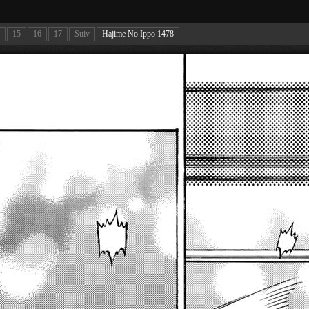
15
16
17
Suiv
Hajime No Ippo 1478