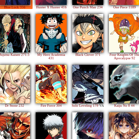
Blue Lock 356
Hunter X Hunter 416
One Punch Man 234
One Piece 1189
Jujutsu Kaisen 271.5
My Hero Academia
Black Clover 371
Four Knights Of Th
431
Apocalypse 92
Dr Stone 232
Fire Force 304
Solo Leveling 179
VA
Kaiju No 8 44