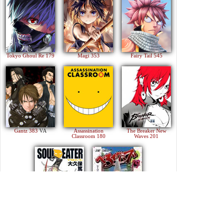
Tokyo Ghoul Re 179
Magi 353
Fairy Tail 545
Gantz 383
VA
Assassination
The Breaker New
Classroom 180
Waves 201
Soul Eater 113
Beelzebub 240