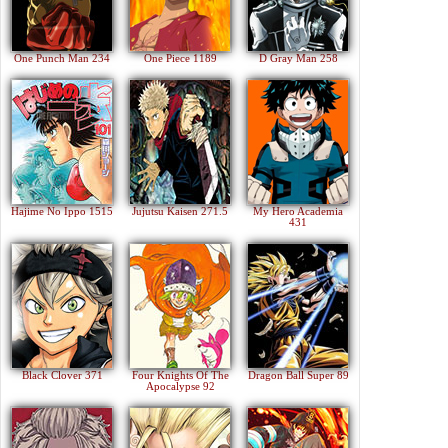
One Punch Man 234
One Piece 1189
D Gray Man 258
Hajime No Ippo 1515
Jujutsu Kaisen 271.5
My Hero Academia
431
Black Clover 371
Four Knights Of The
Dragon Ball Super 89
Apocalypse 92