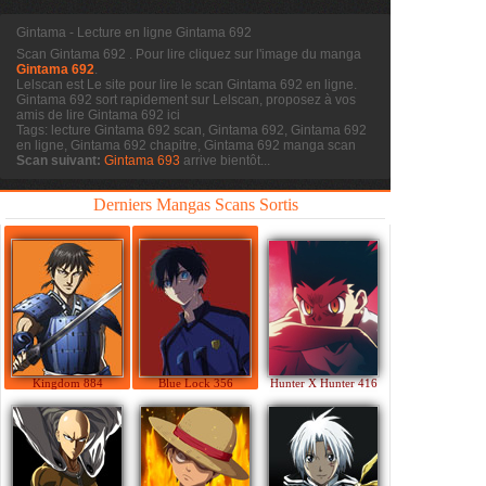
Gintama - Lecture en ligne Gintama 692
Scan Gintama 692
. Pour lire cliquez sur l'image du manga
Gintama 692
.
Lelscan est Le site pour lire le scan
Gintama 692 en ligne.
Gintama 692 sort rapidement sur Lelscan, proposez à vos
amis de lire Gintama 692 ici
Tags: lecture Gintama 692 scan, Gintama 692, Gintama 692
en ligne, Gintama 692 chapitre, Gintama 692 manga scan
Scan suivant:
Gintama 693
arrive bientôt...
Derniers Mangas Scans Sortis
Kingdom 884
Blue Lock 356
Hunter X Hunter 416