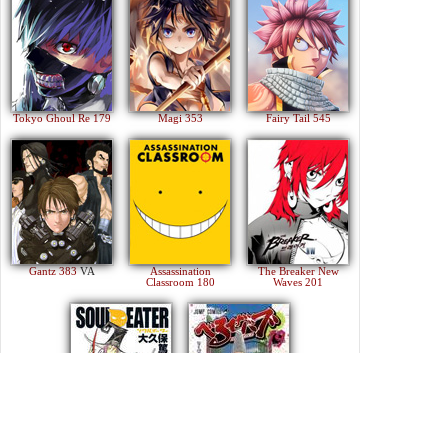
Tokyo Ghoul Re 179
Magi 353
Fairy Tail 545
Gantz 383
VA
Assassination
The Breaker New
Classroom 180
Waves 201
Soul Eater 113
Beelzebub 240