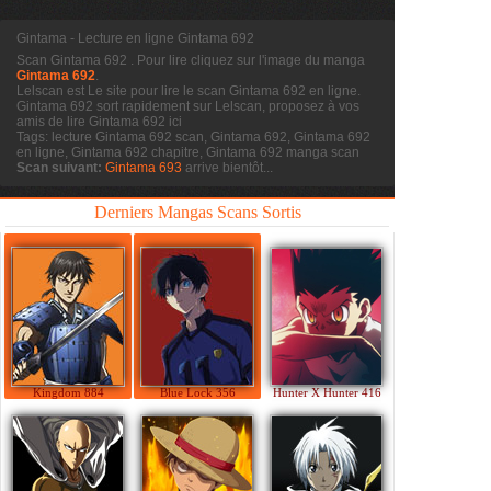
Gintama - Lecture en ligne Gintama 692
Scan Gintama 692
. Pour lire cliquez sur l'image du manga
Gintama 692
.
Lelscan est Le site pour lire le scan
Gintama 692 en ligne.
Gintama 692 sort rapidement sur Lelscan, proposez à vos
amis de lire Gintama 692 ici
Tags: lecture Gintama 692 scan, Gintama 692, Gintama 692
en ligne, Gintama 692 chapitre, Gintama 692 manga scan
Scan suivant:
Gintama 693
arrive bientôt...
Derniers Mangas Scans Sortis
Kingdom 884
Blue Lock 356
Hunter X Hunter 416