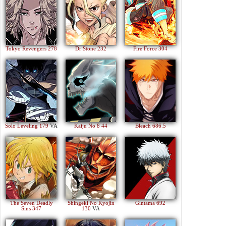
Tokyo Revengers 278
Dr Stone 232
Fire Force 304
Solo Leveling 179
VA
Kaiju No 8 44
Bleach 686.5
The Seven Deadly
Shingeki No Kyojin
Gintama 692
Sins 347
130
VA