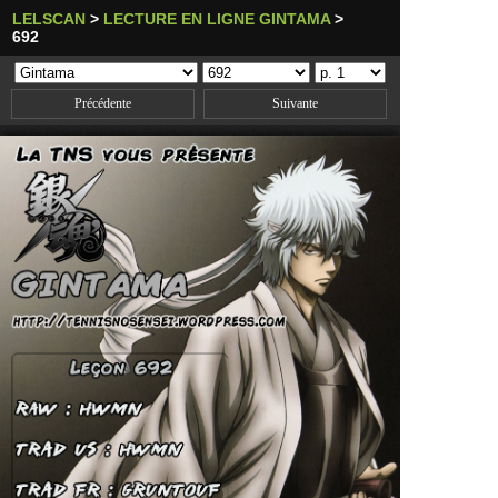
LELSCAN
>
LECTURE EN LIGNE GINTAMA
>
692
Précédente
Suivante