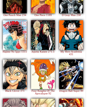
One Punch Man 234
One Piece 1189
D Gray Man 258
Hajime No Ippo 1515
Jujutsu Kaisen 271.5
My Hero Academia
431
Black Clover 371
Four Knights Of The
Dragon Ball Super 89
Apocalypse 92