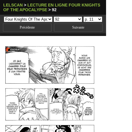
LELSCAN
>
LECTURE EN LIGNE FOUR KNIGHTS
OF THE APOCALYPSE
>
92
Précédente
Suivante