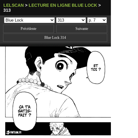
LELSCAN
>
LECTURE EN LIGNE BLUE LOCK
>
313
Précédente
Suivante
Blue Lock 314