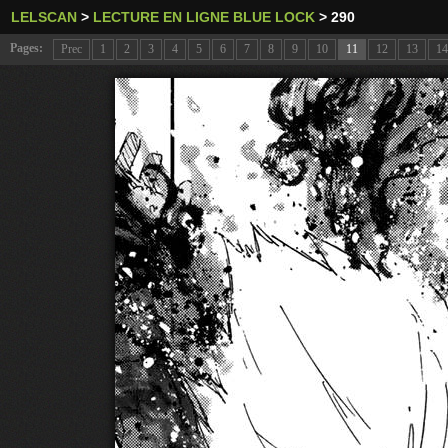
LELSCAN
>
LECTURE EN LIGNE BLUE LOCK
>
290
Pages:
Prec
1
2
3
4
5
6
7
8
9
10
11
12
13
14