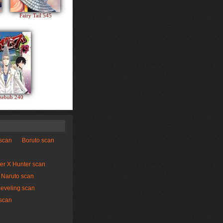
Fairy Tail 545
zebub 240
 scan
Boruto scan
er X Hunter scan
Naruto scan
Leveling scan
scan