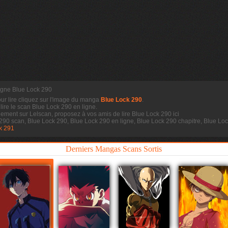
ligne Blue Lock 290
our lire cliquez sur l'image du manga
Blue Lock 290
.
 lire le scan
Blue Lock 290 en ligne.
dement sur Lelscan, proposez à vos amis de lire Blue Lock 290 ici
 290 scan, Blue Lock 290, Blue Lock 290 en ligne, Blue Lock 290 chapitre, Blue L
k 291
Derniers Mangas Scans Sortis