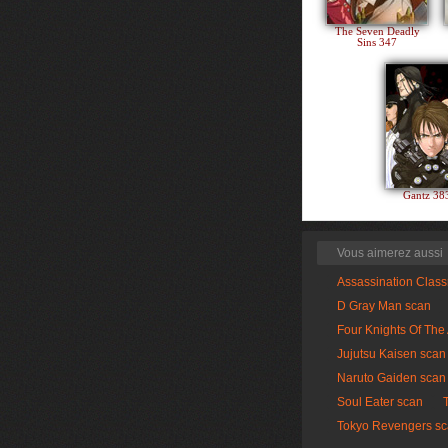
The Seven Deadly
Sins 347
Gantz 3
Vous aimerez aussi
Assassination Clas
D Gray Man scan
Four Knights Of The
Jujutsu Kaisen scan
Naruto Gaiden scan
Soul Eater scan
Tokyo Revengers s