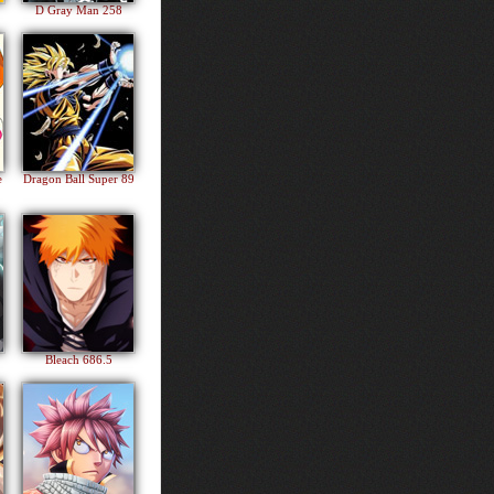
D Gray Man 258
e
Dragon Ball Super 89
Bleach 686.5