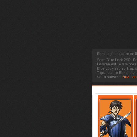
Blue Lock - Lecture en 
Scan Blue Lock 290
. P
Lelscan est Le site pour
Blue Lock 290 sort rapi
Tags: lecture Blue Lock
Scan suivant:
Blue Loc