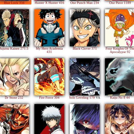
Blue Lock 356
Hunter X Hunter 416
One Punch Man 234
One Piece 1189
Jujutsu Kaisen 271.5
My Hero Academia
Black Clover 371
Four Knights Of Th
431
Apocalypse 92
Dr Stone 232
Fire Force 304
Solo Leveling 179
VA
Kaiju No 8 44