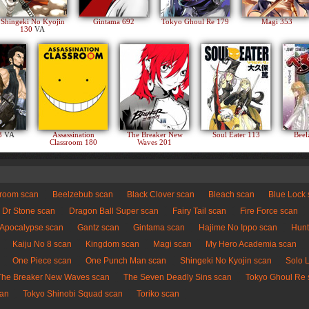
Shingeki No Kyojin
Gintama 692
Tokyo Ghoul Re 179
Magi 353
130
VA
83
VA
Assassination
The Breaker New
Soul Eater 113
Beel
Classroom 180
Waves 201
sroom scan
Beelzebub scan
Black Clover scan
Bleach scan
Blue Lock
Dr Stone scan
Dragon Ball Super scan
Fairy Tail scan
Fire Force scan
 Apocalypse scan
Gantz scan
Gintama scan
Hajime No Ippo scan
Hunt
Kaiju No 8 scan
Kingdom scan
Magi scan
My Hero Academia scan
One Piece scan
One Punch Man scan
Shingeki No Kyojin scan
Solo 
The Breaker New Waves scan
The Seven Deadly Sins scan
Tokyo Ghoul Re 
can
Tokyo Shinobi Squad scan
Toriko scan