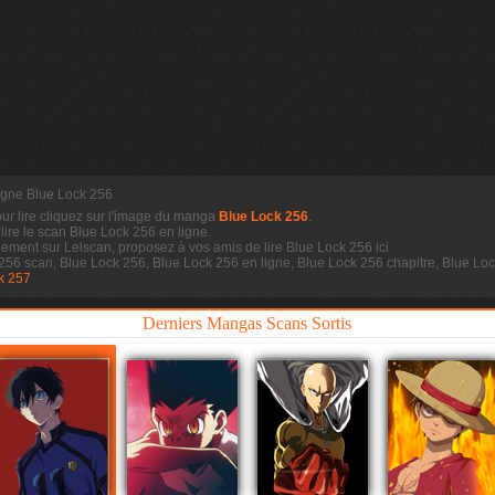
ligne Blue Lock 256
our lire cliquez sur l'image du manga
Blue Lock 256
.
 lire le scan
Blue Lock 256 en ligne.
dement sur Lelscan, proposez à vos amis de lire Blue Lock 256 ici
 256 scan, Blue Lock 256, Blue Lock 256 en ligne, Blue Lock 256 chapitre, Blue L
k 257
Derniers Mangas Scans Sortis