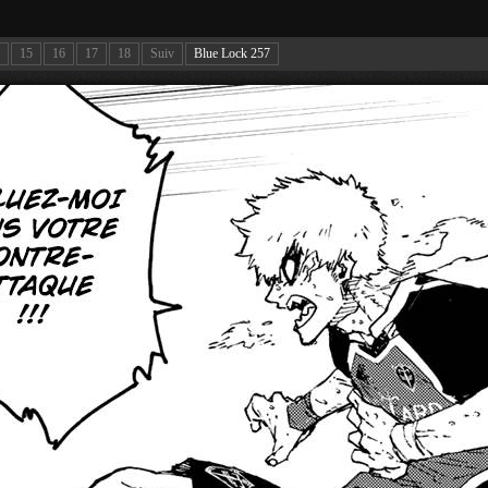
15
16
17
18
Suiv
Blue Lock 257