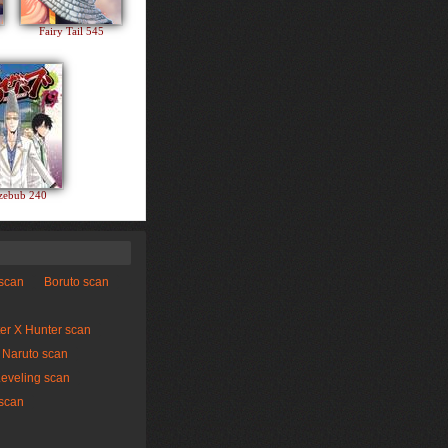
Fairy Tail 545
zebub 240
 scan
Boruto scan
er X Hunter scan
Naruto scan
Leveling scan
scan