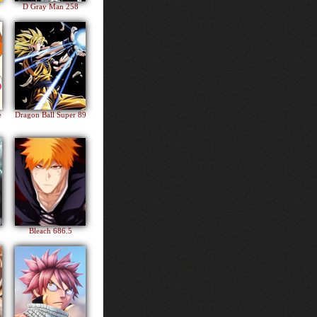
D Gray Man 258
e
Dragon Ball Super 89
Bleach 686.5