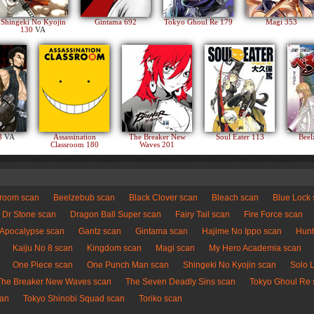
Shingeki No Kyojin
Gintama 692
Tokyo Ghoul Re 179
Magi 353
130
VA
83
VA
Assassination
The Breaker New
Soul Eater 113
Beel
Classroom 180
Waves 201
sroom scan
Beelzebub scan
Black Clover scan
Bleach scan
Blue Lock
Dr Stone scan
Dragon Ball Super scan
Fairy Tail scan
Fire Force scan
 Apocalypse scan
Gantz scan
Gintama scan
Hajime No Ippo scan
Hunt
Kaiju No 8 scan
Kingdom scan
Magi scan
My Hero Academia scan
One Piece scan
One Punch Man scan
Shingeki No Kyojin scan
Solo 
The Breaker New Waves scan
The Seven Deadly Sins scan
Tokyo Ghoul Re 
can
Tokyo Shinobi Squad scan
Toriko scan