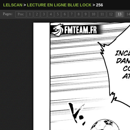
LELSCAN
>
LECTURE EN LIGNE BLUE LOCK
>
256
Pages:
Prec
1
2
3
4
5
6
7
8
9
10
11
12
13
14