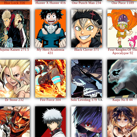
Blue Lock 356
Hunter X Hunter 416
One Punch Man 234
One Piece 1189
Jujutsu Kaisen 271.5
My Hero Academia
Black Clover 371
Four Knights Of Th
431
Apocalypse 92
Dr Stone 232
Fire Force 304
Solo Leveling 179
VA
Kaiju No 8 44