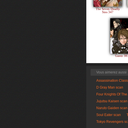
The Seven Deadly
Sins 347
Gantz 3
Vous aimerez aussi
Assassination Clas
D Gray Man scan
Four Knights Of The
Jujutsu Kaisen scan
Naruto Gaiden scan
Soul Eater scan
Tokyo Revengers s