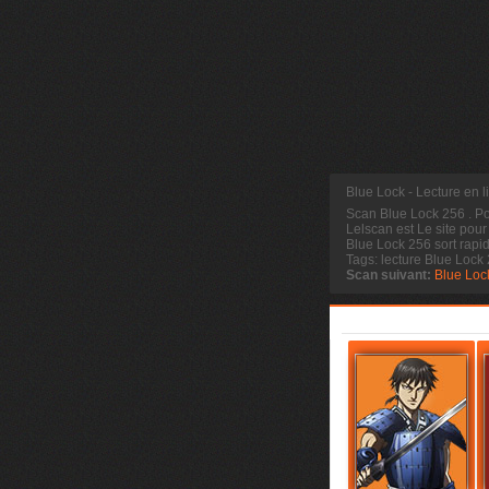
Blue Lock - Lecture en 
Scan Blue Lock 256
. P
Lelscan est Le site pour
Blue Lock 256 sort rapi
Tags: lecture Blue Lock
Scan suivant:
Blue Loc