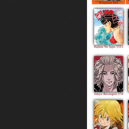
Kingdom 884
Hajime No Ippo 1515
Tokyo Revengers 278