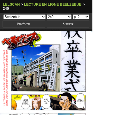
LELSCAN
>
LECTURE EN LIGNE BEELZEBUB
>
240
Précédente
Suivante