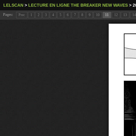
LELSCAN
>
LECTURE EN LIGNE THE BREAKER NEW WAVES
>
2
Pages:
Prec
1
2
3
4
5
6
7
8
9
10
11
12
13
14