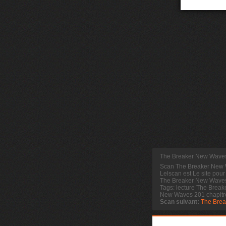
The Breaker New Waves
Scan The Breaker New
Lelscan est Le site pour
The Breaker New Waves 
Tags: lecture The Brea
New Waves 201 chapitr
Scan suivant:
The Bre