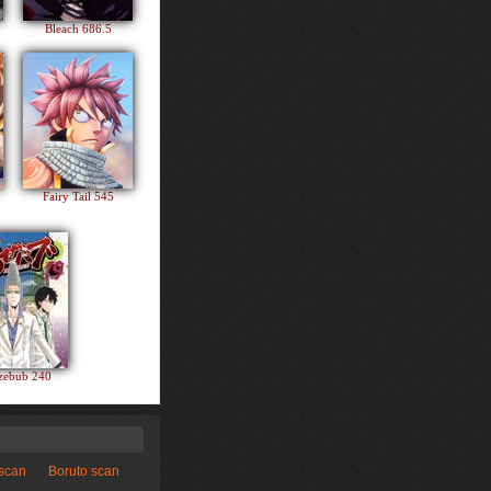
Bleach 686.5
Fairy Tail 545
zebub 240
 scan
Boruto scan