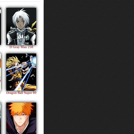
4
D Gray Man 258
e
Dragon Ball Super 89