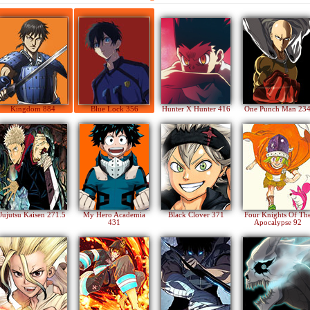
Kingdom 884
Blue Lock 356
Hunter X Hunter 416
One Punch Man 23
Jujutsu Kaisen 271.5
My Hero Academia
Black Clover 371
Four Knights Of Th
431
Apocalypse 92