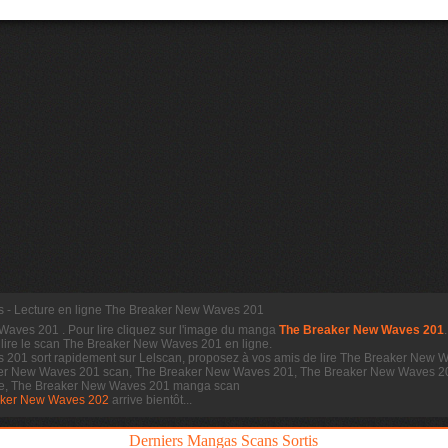
 - Lecture en ligne The Breaker New Waves 201
 Waves 201
. Pour lire cliquez sur l'image du manga
The Breaker New Waves 201
.
 lire le scan
The Breaker New Waves 201 en ligne.
201 sort rapidement sur Lelscan, proposez à vos amis de lire The Breaker New W
ker New Waves 201 scan, The Breaker New Waves 201, The Breaker New Waves 20
e, The Breaker New Waves 201 manga scan
aker New Waves 202
arrive bientôt...
Derniers Mangas Scans Sortis