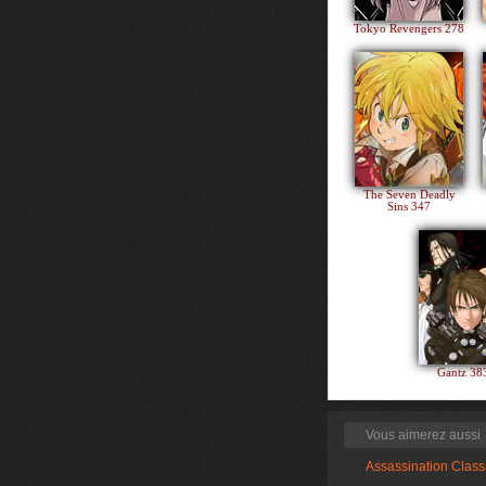
Tokyo Revengers 278
The Seven Deadly
Sins 347
Gantz 3
Vous aimerez aussi
Assassination Clas