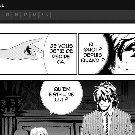
01
15
16
17
18
Suiv