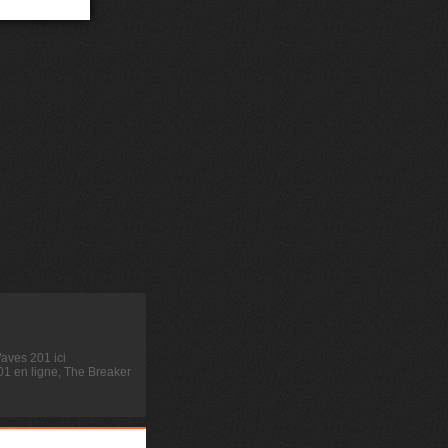
aves 201 ici
1 en ligne, The Breaker