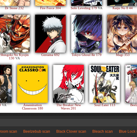
Dr Stone 232
Fire Force 304
Solo Leveling 179
VA
Kaiju No 8 44
Shingeki No Kyojin
Gintama 692
Tokyo Ghoul Re 179
Magi 353
130
VA
83
VA
Assassination
The Breaker New
Soul Eater 113
Beel
Classroom 180
Waves 201
sroom scan
Beelzebub scan
Black Clover scan
Bleach scan
Blue Lock