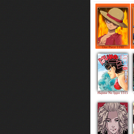
One Piece 1190
Hajime No Ippo 1515