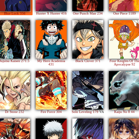
Blue Lock 356
Hunter X Hunter 416
One Punch Man 234
One Piece 1189
Jujutsu Kaisen 271.5
My Hero Academia
Black Clover 371
Four Knights Of Th
431
Apocalypse 92
Dr Stone 232
Fire Force 304
Solo Leveling 179
VA
Kaiju No 8 44