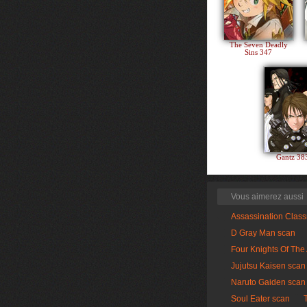
The Seven Deadly
Sins 347
Gantz 3
Vous aimerez aussi
Assassination Clas
D Gray Man scan
Four Knights Of The
Jujutsu Kaisen scan
Naruto Gaiden scan
Soul Eater scan