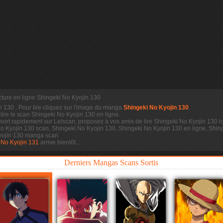
cture en ligne Shingeki No Kyojin 130
in 130
. Pour lire cliquez sur l'image du manga
Shingeki No Kyojin 130
.
 lire le scan
Shingeki No Kyojin 130 en ligne.
sort rapidement sur Lelscan, proposez à vos amis de lire Shingeki No Kyojin 130 ic
No Kyojin 130 scan, Shingeki No Kyojin 130, Shingeki No Kyojin 130 en ligne, Shin
Kyojin 130 manga scan
 No Kyojin 131
arrive bientôt...
Derniers Mangas Scans Sortis