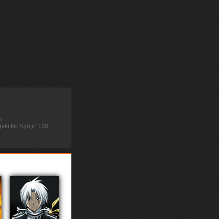
i
geki No Kyojin 130