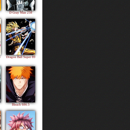
D Gray Man 258
e
Dragon Ball Super 89
Bleach 686.5