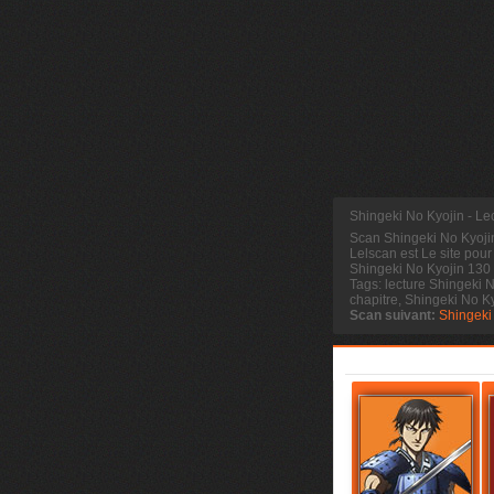
Shingeki No Kyojin - Le
Scan Shingeki No Kyoj
Lelscan est Le site pour
Shingeki No Kyojin 130 
Tags: lecture Shingeki 
chapitre, Shingeki No 
Scan suivant:
Shingeki