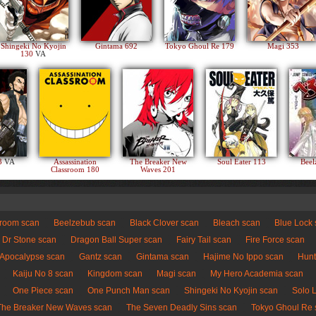
Shingeki No Kyojin
Gintama 692
Tokyo Ghoul Re 179
Magi 353
130
VA
83
VA
Assassination
The Breaker New
Soul Eater 113
Beel
Classroom 180
Waves 201
sroom scan
Beelzebub scan
Black Clover scan
Bleach scan
Blue Lock
Dr Stone scan
Dragon Ball Super scan
Fairy Tail scan
Fire Force scan
 Apocalypse scan
Gantz scan
Gintama scan
Hajime No Ippo scan
Hunt
Kaiju No 8 scan
Kingdom scan
Magi scan
My Hero Academia scan
One Piece scan
One Punch Man scan
Shingeki No Kyojin scan
Solo 
The Breaker New Waves scan
The Seven Deadly Sins scan
Tokyo Ghoul Re 