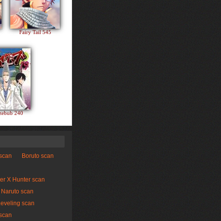
Fairy Tail 545
zebub 240
 scan
Boruto scan
er X Hunter scan
Naruto scan
Leveling scan
scan