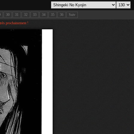
9
30
31
32
33
34
35
36
Suiv
 très prochainement !