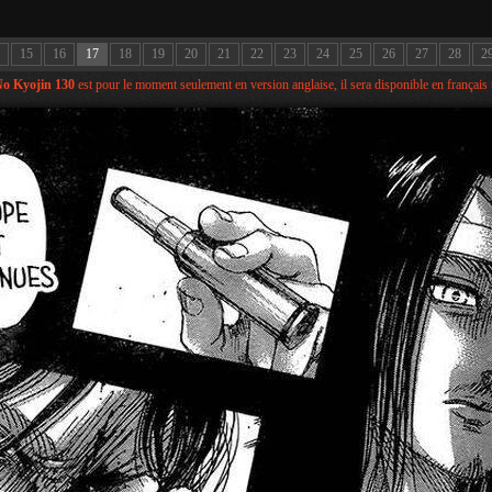
15
16
17
18
19
20
21
22
23
24
25
26
27
28
2
No Kyojin 130
est pour le moment seulement en version anglaise, il sera disponible en français