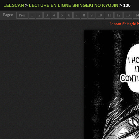
LELSCAN
>
LECTURE EN LIGNE SHINGEKI NO KYOJIN
>
130
Pages:
Prec
1
2
3
4
5
6
7
8
9
10
11
12
13
14
Le
scan Shingeki 