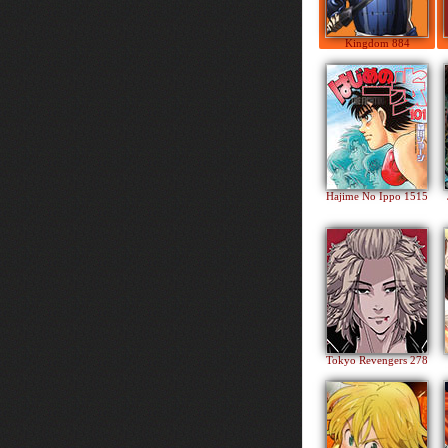
Kingdom 884
Hajime No Ippo 1515
Tokyo Revengers 278