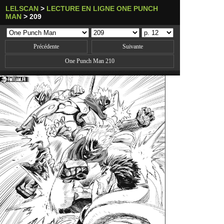
LELSCAN
>
LECTURE EN LIGNE ONE PUNCH
MAN
>
209
Précédente
Suivante
One Punch Man 210