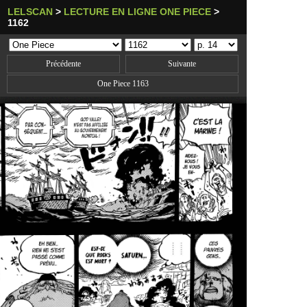
LELSCAN
>
LECTURE EN LIGNE ONE PIECE
>
1162
Précédente
Suivante
One Piece 1163