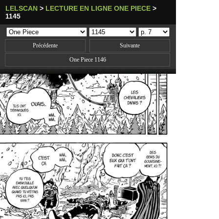
LELSCAN
>
LECTURE EN LIGNE ONE PIECE
>
1145
Précédente
Suivante
One Piece 1146