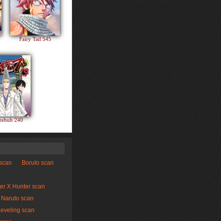
Fairy Tail 545
zebub 240
 scan
Boruto scan
er X Hunter scan
Naruto scan
Leveling scan