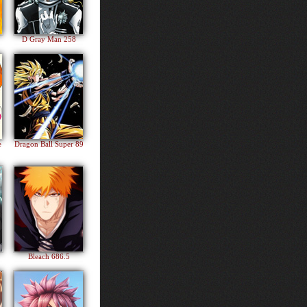
D Gray Man 258
e
Dragon Ball Super 89
Bleach 686.5