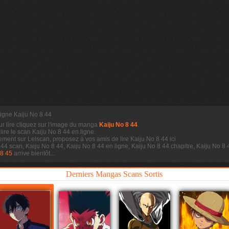
ligne Kaiju No 8 44
ur lire cliquez sur l'image du manga
Kaiju No 8 44
.
 lire le scan
Kaiju No 8 44 en ligne.
ement sur Lelscan, proposez à vos amis de lire Kaiju No 8 44 ici
 44 scan, Kaiju No 8 44, Kaiju No 8 44 en ligne, Kaiju No 8 44 chapitre, Kaiju No 
 8 45
arrive bientôt...
Derniers Mangas Scans Sortis