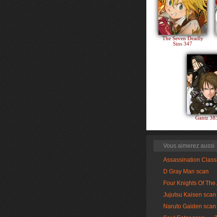
The Seven Deadly
Sins 347
Gantz 3
Vous aimerez aussi
Assassination Clas
D Gray Man scan
Four Knights Of The
Jujutsu Kaisen scan
Naruto Gaiden scan