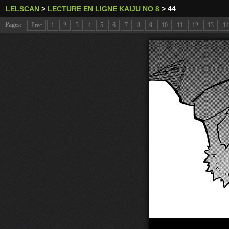
LELSCAN
>
LECTURE EN LIGNE KAIJU NO 8
>
44
Pages:
Prec
1
2
3
4
5
6
7
8
9
10
11
12
13
14