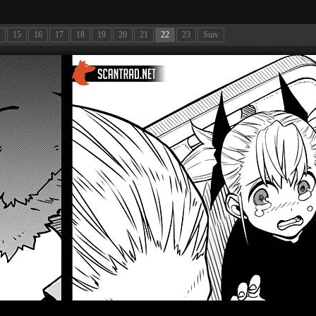
15
16
17
18
19
20
21
22
23
Suiv