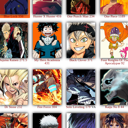
Blue Lock 356
Hunter X Hunter 416
One Punch Man 234
One Piece 1189
Jujutsu Kaisen 271.5
My Hero Academia
Black Clover 371
Four Knights Of Th
431
Apocalypse 92
Dr Stone 232
Fire Force 304
Solo Leveling 179
VA
Kaiju No 8 44