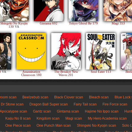
Shingeki No Kyojin
Gintama 692
Tokyo Ghoul Re 179
Magi 353
130
VA
83
VA
Assassination
The Breaker New
Soul Eater 113
Beel
Classroom 180
Waves 201
sroom scan
Beelzebub scan
Black Clover scan
Bleach scan
Blue Lock
Dr Stone scan
Dragon Ball Super scan
Fairy Tail scan
Fire Force scan
 Apocalypse scan
Gantz scan
Gintama scan
Hajime No Ippo scan
Hunt
Kaiju No 8 scan
Kingdom scan
Magi scan
My Hero Academia scan
One Piece scan
One Punch Man scan
Shingeki No Kyojin scan
Solo 