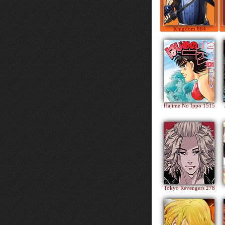
Kingdom 884
Hajime No Ippo 1515
Tokyo Revengers 278