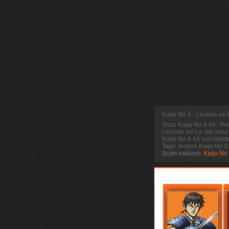
Kaiju No 8 - Lecture en 
Scan Kaiju No 8 44
. Po
Lelscan est Le site pour
Kaiju No 8 44 sort rapid
Tags: lecture Kaiju No 8
Scan suivant:
Kaiju No