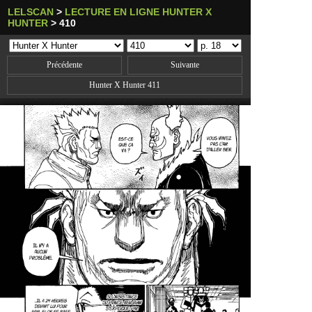
LELSCAN
>
LECTURE EN LIGNE HUNTER X
HUNTER
>
410
Précédente
Suivante
Hunter X Hunter 411