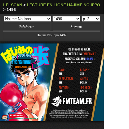
LELSCAN
>
LECTURE EN LIGNE HAJIME NO IPPO
>
1496
Précédente
Suivante
Hajime No Ippo 1497