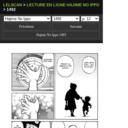
LELSCAN
>
LECTURE EN LIGNE HAJIME NO IPPO
>
1492
Précédente
Suivante
Hajime No Ippo 1493