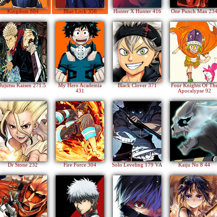
Kingdom 884
Blue Lock 356
Hunter X Hunter 416
One Punch Man 23
Jujutsu Kaisen 271.5
My Hero Academia
Black Clover 371
Four Knights Of Th
431
Apocalypse 92
Dr Stone 232
Fire Force 304
Solo Leveling 179
VA
Kaiju No 8 44