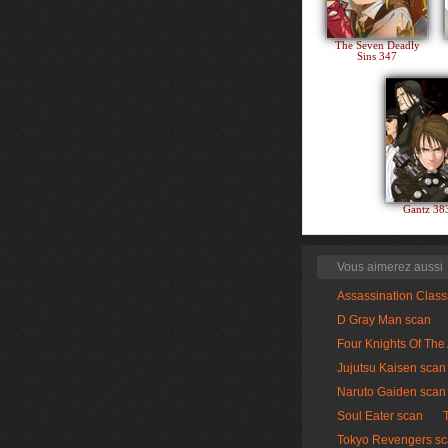
The Seven Deadly
Sins 347
Gantz 3
Vous aimerez aussi
Assassination Clas
D Gray Man scan
Four Knights Of The
Jujutsu Kaisen scan
Naruto Gaiden scan
Soul Eater scan
Tokyo Revengers s