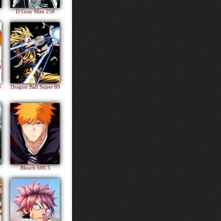
4
D Gray Man 258
e
Dragon Ball Super 89
Bleach 686.5