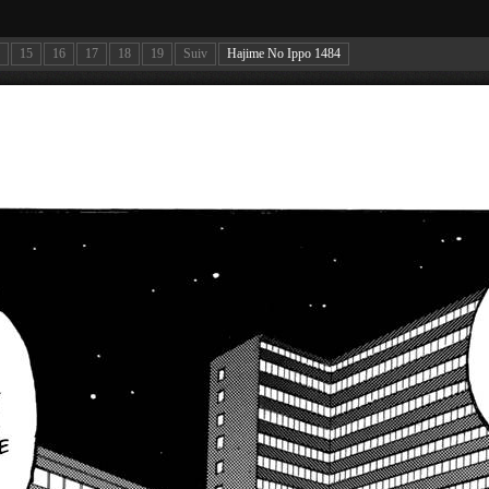
15
16
17
18
19
Suiv
Hajime No Ippo 1484