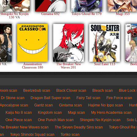
Shingeki No Kyojin
Gintama 692
Tokyo Ghoul Re 179
Magi 353
130
VA
83
VA
Assassination
The Breaker New
Soul Eater 113
Beel
Classroom 180
Waves 201
sroom scan
Beelzebub scan
Black Clover scan
Bleach scan
Blue Lock
Dr Stone scan
Dragon Ball Super scan
Fairy Tail scan
Fire Force scan
 Apocalypse scan
Gantz scan
Gintama scan
Hajime No Ippo scan
Hunt
Kaiju No 8 scan
Kingdom scan
Magi scan
My Hero Academia scan
One Piece scan
One Punch Man scan
Shingeki No Kyojin scan
Solo 
The Breaker New Waves scan
The Seven Deadly Sins scan
Tokyo Ghoul Re 
can
Tokyo Shinobi Squad scan
Toriko scan