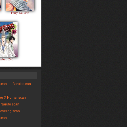
Fairy Tail 545
zebub 240
 scan
Boruto scan
er X Hunter scan
Naruto scan
Leveling scan
scan