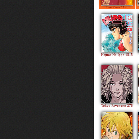
One Piece 1190
Hajime No Ippo 1515
Tokyo Revengers 278