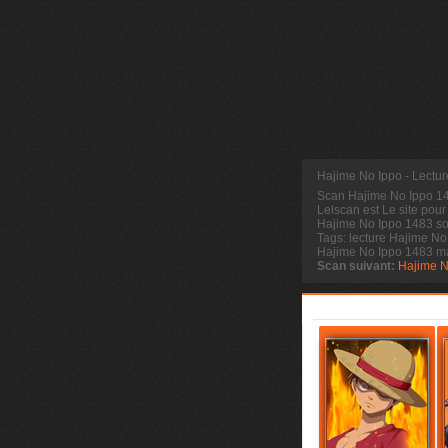
Hajime No Ippo - Lectu
Scan Hajime No Ippo 
Lelscan est Le site pour
Hajime No Ippo 1483 sor
Tags: lecture Hajime No
Hajime No Ippo 1483 m
Scan suivant:
Hajime N