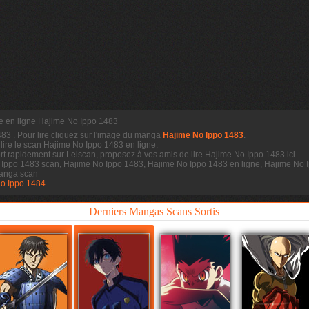
re en ligne Hajime No Ippo 1483
1483
. Pour lire cliquez sur l'image du manga
Hajime No Ippo 1483
.
 lire le scan
Hajime No Ippo 1483 en ligne.
t rapidement sur Lelscan, proposez à vos amis de lire Hajime No Ippo 1483 ici
 Ippo 1483 scan, Hajime No Ippo 1483, Hajime No Ippo 1483 en ligne, Hajime No I
anga scan
o Ippo 1484
Derniers Mangas Scans Sortis