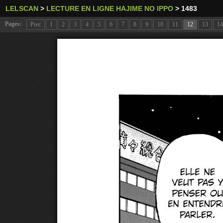
LELSCAN
>
LECTURE EN LIGNE HAJIME NO IPPO
>
1483
Pages:
Prec
1
2
3
4
5
6
7
8
9
10
11
12
13
14