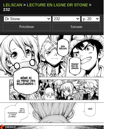
LELSCAN
>
LECTURE EN LIGNE DR STONE
>
232
Précédente
Suivante