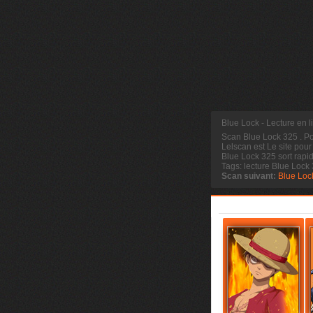
Blue Lock - Lecture en 
Scan Blue Lock 325
. P
Lelscan est Le site pour
Blue Lock 325 sort rapi
Tags: lecture Blue Lock
Scan suivant:
Blue Loc