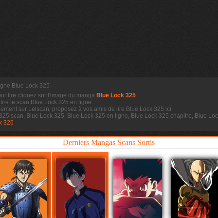
ligne Blue Lock 325
our lire cliquez sur l'image du manga
Blue Lock 325
.
 lire le scan
Blue Lock 325 en ligne.
dement sur Lelscan, proposez à vos amis de lire Blue Lock 325 ici
 325 scan, Blue Lock 325, Blue Lock 325 en ligne, Blue Lock 325 chapitre, Blue L
k 326
Derniers Mangas Scans Sortis