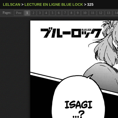
LELSCAN
>
LECTURE EN LIGNE BLUE LOCK
>
325
Pages:
Prec
1
2
3
4
5
6
7
8
9
10
11
12
13
14