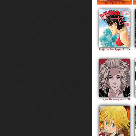
One Piece 1190
Hajime No Ippo 1515
Tokyo Revengers 278