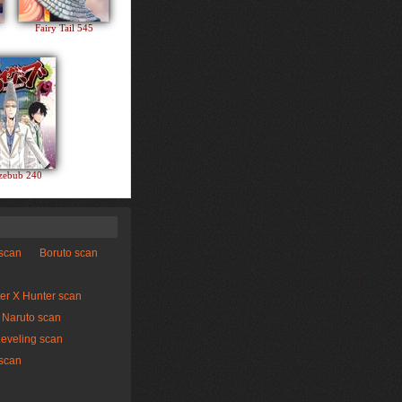
Fairy Tail 545
zebub 240
 scan
Boruto scan
er X Hunter scan
Naruto scan
Leveling scan
scan