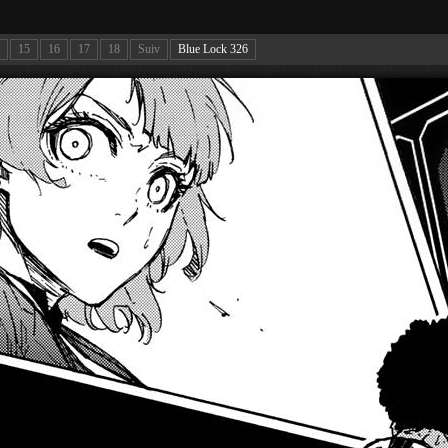
15
16
17
18
Suiv
Blue Lock 326