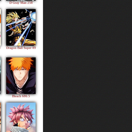
4
D Gray Man 258
e
Dragon Ball Super 89
Bleach 686.5