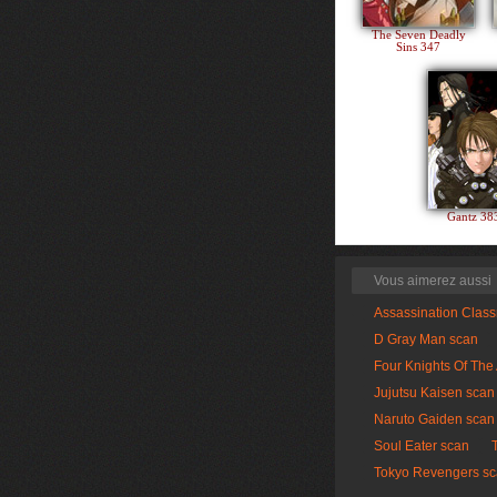
The Seven Deadly
Sins 347
Gantz 3
Vous aimerez aussi
Assassination Clas
D Gray Man scan
Four Knights Of The
Jujutsu Kaisen scan
Naruto Gaiden scan
Soul Eater scan
Tokyo Revengers s