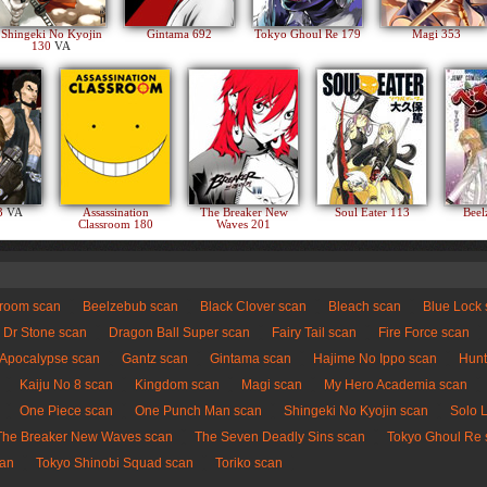
Shingeki No Kyojin
Gintama 692
Tokyo Ghoul Re 179
Magi 353
130
VA
83
VA
Assassination
The Breaker New
Soul Eater 113
Beel
Classroom 180
Waves 201
sroom scan
Beelzebub scan
Black Clover scan
Bleach scan
Blue Lock
Dr Stone scan
Dragon Ball Super scan
Fairy Tail scan
Fire Force scan
 Apocalypse scan
Gantz scan
Gintama scan
Hajime No Ippo scan
Hunt
Kaiju No 8 scan
Kingdom scan
Magi scan
My Hero Academia scan
One Piece scan
One Punch Man scan
Shingeki No Kyojin scan
Solo 
The Breaker New Waves scan
The Seven Deadly Sins scan
Tokyo Ghoul Re 
can
Tokyo Shinobi Squad scan
Toriko scan