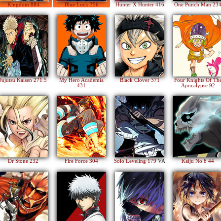
Kingdom 884
Blue Lock 356
Hunter X Hunter 416
One Punch Man 23
Jujutsu Kaisen 271.5
My Hero Academia
Black Clover 371
Four Knights Of Th
431
Apocalypse 92
Dr Stone 232
Fire Force 304
Solo Leveling 179
VA
Kaiju No 8 44