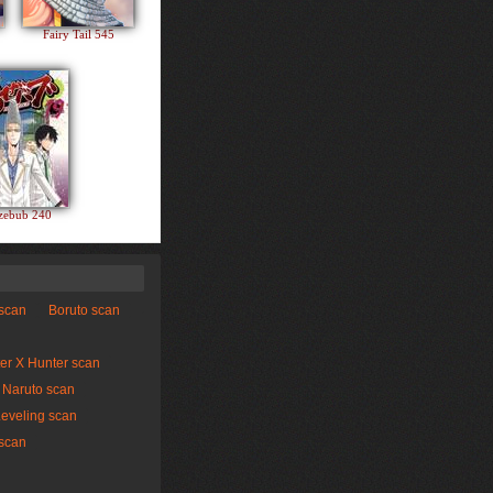
Fairy Tail 545
zebub 240
 scan
Boruto scan
er X Hunter scan
Naruto scan
Leveling scan
scan