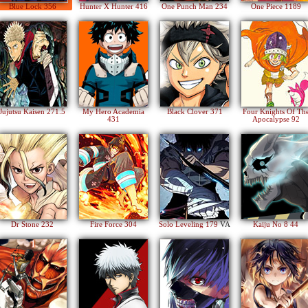
Blue Lock 356
Hunter X Hunter 416
One Punch Man 234
One Piece 1189
Jujutsu Kaisen 271.5
My Hero Academia
Black Clover 371
Four Knights Of Th
431
Apocalypse 92
Dr Stone 232
Fire Force 304
Solo Leveling 179
VA
Kaiju No 8 44