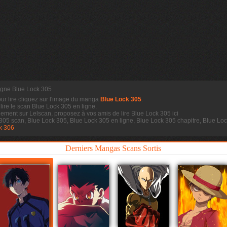
ligne Blue Lock 305
our lire cliquez sur l'image du manga
Blue Lock 305
.
 lire le scan
Blue Lock 305 en ligne.
dement sur Lelscan, proposez à vos amis de lire Blue Lock 305 ici
 305 scan, Blue Lock 305, Blue Lock 305 en ligne, Blue Lock 305 chapitre, Blue L
k 306
Derniers Mangas Scans Sortis