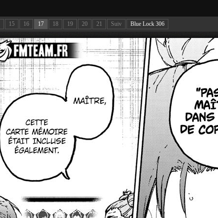
15
16
17
18
19
20
21
Suiv
Blue Lock 306