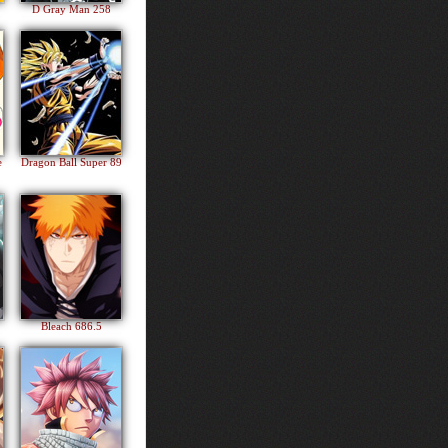
D Gray Man 258
e
Dragon Ball Super 89
Bleach 686.5