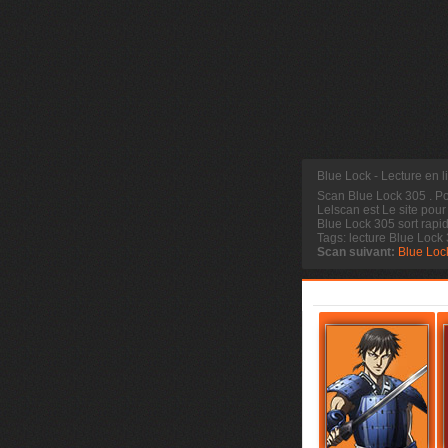
Blue Lock - Lecture en 
Scan Blue Lock 305
. P
Lelscan est Le site pour
Blue Lock 305 sort rapi
Tags: lecture Blue Lock
Scan suivant:
Blue Loc