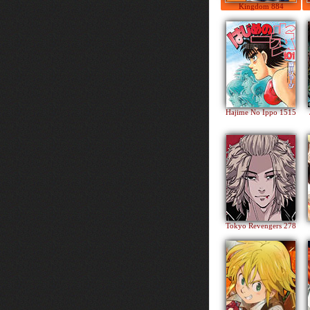
Kingdom 884
Hajime No Ippo 1515
Tokyo Revengers 278