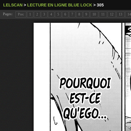
LELSCAN
>
LECTURE EN LIGNE BLUE LOCK
>
305
Pages:
Prec
1
2
3
4
5
6
7
8
9
10
11
12
13
14