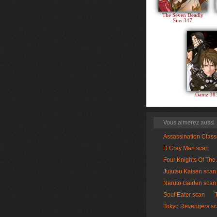
The Seven Deadly
Sins 347
Gantz 3
Vous aimerez aussi
Assassination Clas
D Gray Man scan
Four Knights Of The
Jujutsu Kaisen scan
Naruto Gaiden scan
Soul Eater scan
Tokyo Revengers s