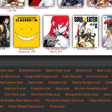
Shingeki No Kyojin
Gintama 692
Tokyo Ghoul Re 179
Magi 353
130
VA
83
VA
Assassination
The Breaker New
Soul Eater 113
Beel
Classroom 180
Waves 201
sroom scan
Beelzebub scan
Black Clover scan
Bleach scan
Blue Lock
Dr Stone scan
Dragon Ball Super scan
Fairy Tail scan
Fire Force scan
 Apocalypse scan
Gantz scan
Gintama scan
Hajime No Ippo scan
Hunt
Kaiju No 8 scan
Kingdom scan
Magi scan
My Hero Academia scan
One Piece scan
One Punch Man scan
Shingeki No Kyojin scan
Solo 
The Breaker New Waves scan
The Seven Deadly Sins scan
Tokyo Ghoul Re 
can
Tokyo Shinobi Squad scan
Toriko scan