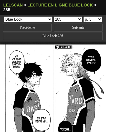
LELSCAN
>
LECTURE EN LIGNE BLUE LOCK
>
285
Précédente
Suivante
Blue Lock 286